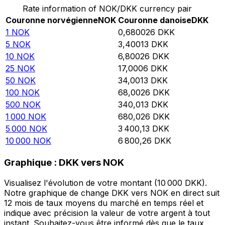
Rate information of NOK/DKK currency pair
Couronne norvégienne
NOK
Couronne danoise
DKK
1
NOK
0,680026
DKK
5
NOK
3,40013
DKK
10
NOK
6,80026
DKK
25
NOK
17,0006
DKK
50
NOK
34,0013
DKK
100
NOK
68,0026
DKK
500
NOK
340,013
DKK
1 000
NOK
680,026
DKK
5 000
NOK
3 400,13
DKK
10 000
NOK
6 800,26
DKK
Graphique : DKK vers NOK
Visualisez l'évolution de votre montant (10 000 DKK).
Notre graphique de change DKK vers NOK en direct suit
12 mois de taux moyens du marché en temps réel et
indique avec précision la valeur de votre argent à tout
instant. Souhaitez-vous être informé dès que le taux