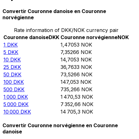
Convertir Couronne danoise en Couronne
norvégienne
Rate information of DKK/NOK currency pair
Couronne danoise
DKK
Couronne norvégienne
NOK
1
DKK
1,47053
NOK
5
DKK
7,35266
NOK
10
DKK
14,7053
NOK
25
DKK
36,7633
NOK
50
DKK
73,5266
NOK
100
DKK
147,053
NOK
500
DKK
735,266
NOK
1 000
DKK
1 470,53
NOK
5 000
DKK
7 352,66
NOK
10 000
DKK
14 705,3
NOK
Convertir Couronne norvégienne en Couronne
danoise