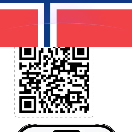
programmez des alertes de taux et transférez de
l'argent à l'étranger sans frais cachés. Téléchargez
l'application dès aujourd'hui !