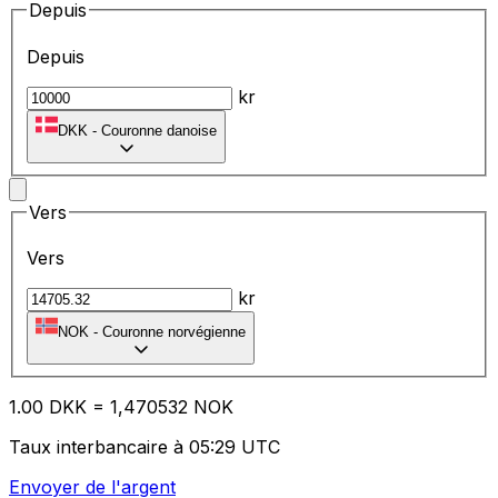
Depuis
Depuis
kr
DKK
-
Couronne danoise
Vers
Vers
kr
NOK
-
Couronne norvégienne
1.00
DKK
=
1,
470532
NOK
Taux interbancaire à 05:29 UTC
Envoyer de l'argent