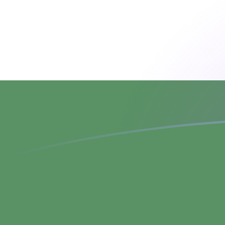
Le taux de change de DKK vers HUF a
Convertir Couronne danoise en Forint hongrois
Rate information of DKK/HUF currency pair
Couronne danoise
DKK
Forint hongrois
HUF
1
DKK
48,5661
HUF
5
DKK
242,831
HUF
10
DKK
485,661
HUF
25
DKK
1 214,15
HUF
50
DKK
2 428,31
HUF
100
DKK
4 856,61
HUF
500
DKK
24 283,1
HUF
1 000
DKK
48 566,1
HUF
5 000
DKK
242 831
HUF
10 000
DKK
485 661
HUF