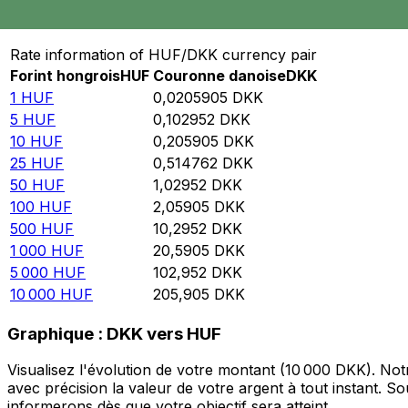
Convertir Forint hongrois en Couronne danoise
Rate information of HUF/DKK currency pair
Forint hongrois
HUF
Couronne danoise
DKK
1
HUF
0,0205905
DKK
5
HUF
0,102952
DKK
10
HUF
0,205905
DKK
25
HUF
0,514762
DKK
50
HUF
1,02952
DKK
100
HUF
2,05905
DKK
500
HUF
10,2952
DKK
1 000
HUF
20,5905
DKK
5 000
HUF
102,952
DKK
10 000
HUF
205,905
DKK
Graphique : DKK vers HUF
Visualisez l'évolution de votre montant (10 000 DKK). N
avec précision la valeur de votre argent à tout instant. 
informerons dès que votre objectif sera atteint.