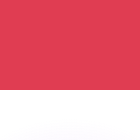
ouvons battre les taux des concurrents.
rtisseur. Ceci est fourni à titre informatif uniquement. Vo
anger avec Xe ?