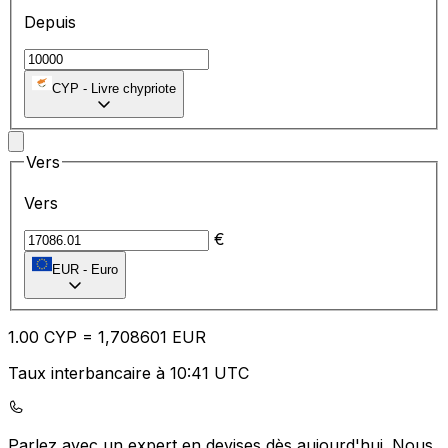
Depuis
CYP
-
Livre chypriote
Vers
Vers
€
EUR
-
Euro
1.00
CYP
=
1,
708601
EUR
Taux interbancaire à 10:41 UTC
Parlez avec un expert en devises dès aujourd'hui.
Nous