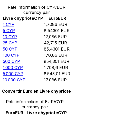
Rate information of CYP/EUR
currency pair
Livre chypriote
CYP
Euro
EUR
1
CYP
1,7086
EUR
5
CYP
8,54301
EUR
10
CYP
17,086
EUR
25
CYP
42,715
EUR
50
CYP
85,4301
EUR
100
CYP
170,86
EUR
500
CYP
854,301
EUR
1 000
CYP
1 708,6
EUR
5 000
CYP
8 543,01
EUR
10 000
CYP
17 086
EUR
Convertir Euro en Livre chypriote
Rate information of EUR/CYP
currency pair
Euro
EUR
Livre chypriote
CYP