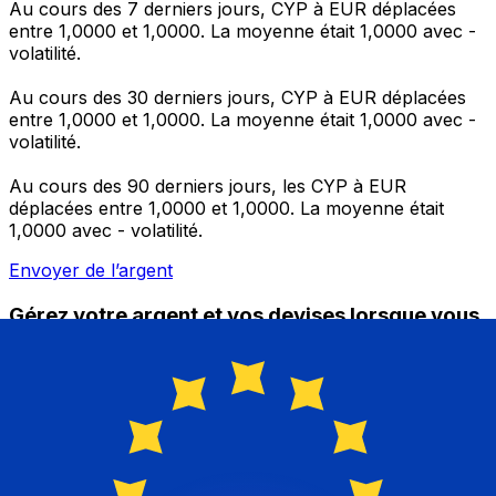
Au cours des 7 derniers jours, CYP à EUR déplacées
entre 1,0000 et 1,0000. La moyenne était 1,0000 avec -
volatilité.
Au cours des 30 derniers jours, CYP à EUR déplacées
entre 1,0000 et 1,0000. La moyenne était 1,0000 avec -
volatilité.
Au cours des 90 derniers jours, les CYP à EUR
déplacées entre 1,0000 et 1,0000. La moyenne était
1,0000 avec - volatilité.
Envoyer de l’argent
Gérez votre argent et vos devises lorsque vous
êtes en déplacement
L'application Xe réunit toutes les fonctionnalités
nécessaires pour vos transferts d'argent internationaux
et la gestion de vos devises. Convertissez des devises,
programmez des alertes de taux et transférez de
l'argent à l'étranger sans frais cachés. Téléchargez
l'application dès aujourd'hui !