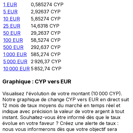
1
EUR
0,585274
CYP
5
EUR
2,92637
CYP
10
EUR
5,85274
CYP
25
EUR
14,6318
CYP
50
EUR
29,2637
CYP
100
EUR
58,5274
CYP
500
EUR
292,637
CYP
1 000
EUR
585,274
CYP
5 000
EUR
2 926,37
CYP
10 000
EUR
5 852,74
CYP
Graphique : CYP vers EUR
Visualisez l'évolution de votre montant (10 000 CYP).
Notre graphique de change CYP vers EUR en direct suit
12 mois de taux moyens du marché en temps réel et
indique avec précision la valeur de votre argent à tout
instant. Souhaitez-vous être informé dès que le taux
évolue en votre faveur ? Créez une alerte de taux :
nous vous informerons dès que votre objectif sera