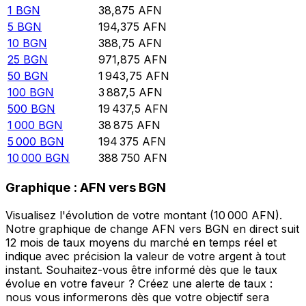
1
BGN
38,875
AFN
5
BGN
194,375
AFN
10
BGN
388,75
AFN
25
BGN
971,875
AFN
50
BGN
1 943,75
AFN
100
BGN
3 887,5
AFN
500
BGN
19 437,5
AFN
1 000
BGN
38 875
AFN
5 000
BGN
194 375
AFN
10 000
BGN
388 750
AFN
Graphique : AFN vers BGN
Visualisez l'évolution de votre montant (10 000 AFN).
Notre graphique de change AFN vers BGN en direct suit
12 mois de taux moyens du marché en temps réel et
indique avec précision la valeur de votre argent à tout
instant. Souhaitez-vous être informé dès que le taux
évolue en votre faveur ? Créez une alerte de taux :
nous vous informerons dès que votre objectif sera