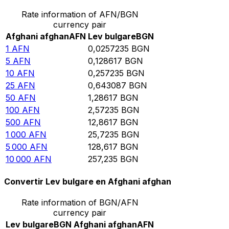
Rate information of AFN/BGN
currency pair
Afghani afghan
AFN
Lev bulgare
BGN
1
AFN
0,0257235
BGN
5
AFN
0,128617
BGN
10
AFN
0,257235
BGN
25
AFN
0,643087
BGN
50
AFN
1,28617
BGN
100
AFN
2,57235
BGN
500
AFN
12,8617
BGN
1 000
AFN
25,7235
BGN
5 000
AFN
128,617
BGN
10 000
AFN
257,235
BGN
Convertir Lev bulgare en Afghani afghan
Rate information of BGN/AFN
currency pair
Lev bulgare
BGN
Afghani afghan
AFN