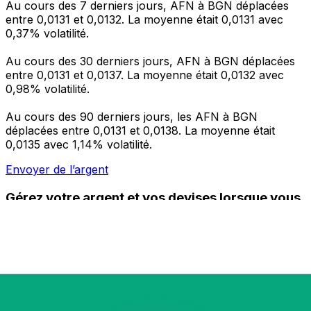
Au cours des 7 derniers jours, AFN à BGN déplacées
entre 0,0131 et 0,0132. La moyenne était 0,0131 avec
0,37% volatilité.
Au cours des 30 derniers jours, AFN à BGN déplacées
entre 0,0131 et 0,0137. La moyenne était 0,0132 avec
0,98% volatilité.
Au cours des 90 derniers jours, les AFN à BGN
déplacées entre 0,0131 et 0,0138. La moyenne était
0,0135 avec 1,14% volatilité.
Envoyer de l’argent
Gérez votre argent et vos devises lorsque vous
êtes en déplacement
L'application Xe réunit toutes les fonctionnalités
nécessaires pour vos transferts d'argent internationaux
et la gestion de vos devises. Convertissez des devises,
programmez des alertes de taux et transférez de
l'argent à l'étranger sans frais cachés. Téléchargez
l'application dès aujourd'hui !