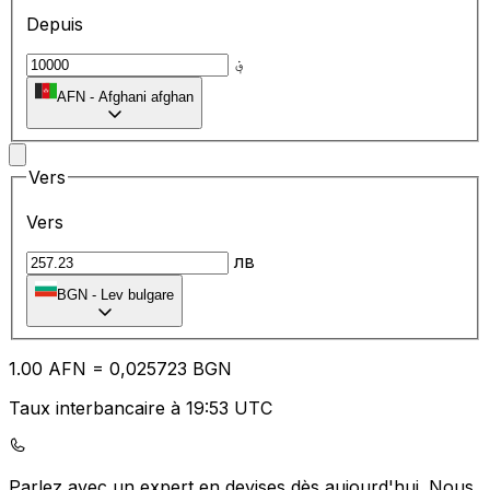
Depuis
؋
AFN
-
Afghani afghan
Vers
Vers
лв
BGN
-
Lev bulgare
1.00
AFN
=
0,
025723
BGN
Taux interbancaire à 19:53 UTC
Parlez avec un expert en devises dès aujourd'hui.
Nous