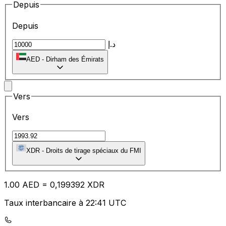
Depuis
Depuis
د.إ
AED
-
Dirham des Émirats
Vers
Vers
XDR
-
Droits de tirage spéciaux du FMI
1.00
AED
=
0,
199392
XDR
Taux interbancaire à 22:41 UTC