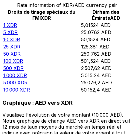
Rate information of XDR/AED currency pair
Droits de tirage spéciaux du
Dirham des
FMI
XDR
Émirats
AED
1
XDR
5,01524
AED
5
XDR
25,0762
AED
10
XDR
50,1524
AED
25
XDR
125,381
AED
50
XDR
250,762
AED
100
XDR
501,524
AED
500
XDR
2 507,62
AED
1 000
XDR
5 015,24
AED
5 000
XDR
25 076,2
AED
10 000
XDR
50 152,4
AED
Graphique : AED vers XDR
Visualisez l'évolution de votre montant (10 000 AED).
Notre graphique de change AED vers XDR en direct suit
12 mois de taux moyens du marché en temps réel et
indique avec précision la valeur de votre argent à tout