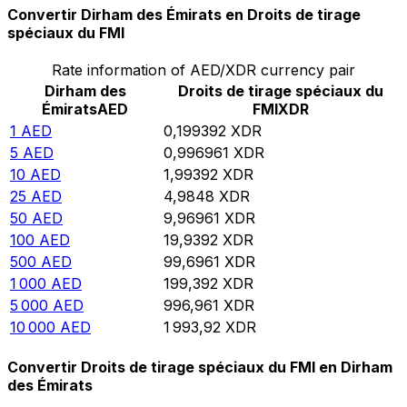
Convertir Dirham des Émirats en Droits de tirage
spéciaux du FMI
Rate information of AED/XDR currency pair
Dirham des
Droits de tirage spéciaux du
Émirats
AED
FMI
XDR
1
AED
0,199392
XDR
5
AED
0,996961
XDR
10
AED
1,99392
XDR
25
AED
4,9848
XDR
50
AED
9,96961
XDR
100
AED
19,9392
XDR
500
AED
99,6961
XDR
1 000
AED
199,392
XDR
5 000
AED
996,961
XDR
10 000
AED
1 993,92
XDR
Convertir Droits de tirage spéciaux du FMI en Dirham
des Émirats