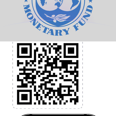
et la gestion de vos devises. Convertissez des devises,
programmez des alertes de taux et transférez de
l'argent à l'étranger sans frais cachés. Téléchargez
l'application dès aujourd'hui !