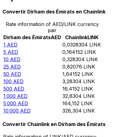
Convertir Dirham des Émirats en Chainlink
Rate information of AED/LINK currency
pair
Dirham des Émirats
AED
Chainlink
LINK
1
AED
0,0328304
LINK
5
AED
0,164152
LINK
10
AED
0,328304
LINK
25
AED
0,82076
LINK
50
AED
1,64152
LINK
100
AED
3,28304
LINK
500
AED
16,4152
LINK
1 000
AED
32,8304
LINK
5 000
AED
164,152
LINK
10 000
AED
328,304
LINK
Convertir Chainlink en Dirham des Émirats
Rate information of LINK/AED currency