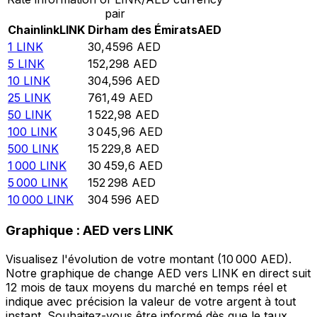
pair
Chainlink
LINK
Dirham des Émirats
AED
1
LINK
30,4596
AED
5
LINK
152,298
AED
10
LINK
304,596
AED
25
LINK
761,49
AED
50
LINK
1 522,98
AED
100
LINK
3 045,96
AED
500
LINK
15 229,8
AED
1 000
LINK
30 459,6
AED
5 000
LINK
152 298
AED
10 000
LINK
304 596
AED
Graphique : AED vers LINK
Visualisez l'évolution de votre montant (10 000 AED).
Notre graphique de change AED vers LINK en direct suit
12 mois de taux moyens du marché en temps réel et
indique avec précision la valeur de votre argent à tout
instant. Souhaitez-vous être informé dès que le taux