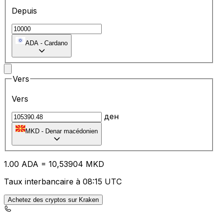
Depuis
ADA
-
Cardano
Vers
Vers
ден
MKD
-
Denar macédonien
1.00
ADA
=
10
,53904
MKD
Taux interbancaire à 08:15 UTC
Achetez des cryptos sur Kraken