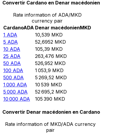
Convertir Cardano en Denar macédonien
Rate information of ADA/MKD
currency pair
Cardano
ADA
Denar macédonien
MKD
1
ADA
10,539
MKD
5
ADA
52,6952
MKD
10
ADA
105,39
MKD
25
ADA
263,476
MKD
50
ADA
526,952
MKD
100
ADA
1 053,9
MKD
500
ADA
5 269,52
MKD
1 000
ADA
10 539
MKD
5 000
ADA
52 695,2
MKD
10 000
ADA
105 390
MKD
Convertir Denar macédonien en Cardano
Rate information of MKD/ADA currency
pair