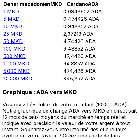
Denar macédonien
MKD
Cardano
ADA
1
MKD
0,0948852
ADA
5
MKD
0,474426
ADA
10
MKD
0,948852
ADA
25
MKD
2,37213
ADA
50
MKD
4,74426
ADA
100
MKD
9,48852
ADA
500
MKD
47,4426
ADA
1 000
MKD
94,8852
ADA
5 000
MKD
474,426
ADA
10 000
MKD
948,852
ADA
Graphique : ADA vers MKD
Visualisez l'évolution de votre montant (10 000 ADA).
Notre graphique de change ADA vers MKD en direct suit
12 mois de taux moyens du marché en temps réel et
indique avec précision la valeur de votre argent à tout
instant. Souhaitez-vous être informé dès que le taux
évolue en votre faveur ? Créez une alerte de taux :