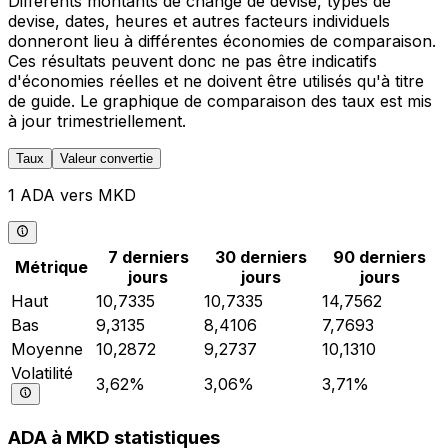
Différents montants de change de devise, types de
devise, dates, heures et autres facteurs individuels
donneront lieu à différentes économies de comparaison.
Ces résultats peuvent donc ne pas être indicatifs
d'économies réelles et ne doivent être utilisés qu'à titre
de guide. Le graphique de comparaison des taux est mis
à jour trimestriellement.
Taux
Valeur convertie
1 ADA vers MKD
7 derniers
30 derniers
90 derniers
Métrique
jours
jours
jours
Haut
10,7335
10,7335
14,7562
Bas
9,3135
8,4106
7,7693
Moyenne
10,2872
9,2737
10,1310
Volatilité
3,62%
3,06%
3,71%
ADA à MKD statistiques