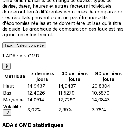
Différents montants de change de devise, types de
devise, dates, heures et autres facteurs individuels
donneront lieu à différentes économies de comparaison.
Ces résultats peuvent donc ne pas être indicatifs
d'économies réelles et ne doivent être utilisés qu'à titre
de guide. Le graphique de comparaison des taux est mis
à jour trimestriellement.
Taux
Valeur convertie
1 ADA vers GMD
7 derniers
30 derniers
90 derniers
Métrique
jours
jours
jours
Haut
14,9437
14,9437
20,8304
Bas
12,4926
11,5279
10,5870
Moyenne
14,0514
12,7290
14,0843
Volatilité
3,02%
2,99%
3,78%
ADA à GMD statistiques