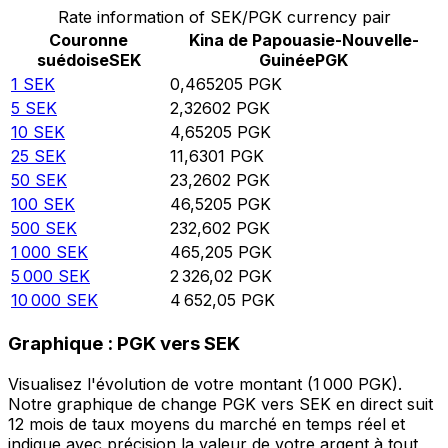
Rate information of SEK/PGK currency pair
Couronne
Kina de Papouasie-Nouvelle-
suédoise
SEK
Guinée
PGK
1
SEK
0,465205
PGK
5
SEK
2,32602
PGK
10
SEK
4,65205
PGK
25
SEK
11,6301
PGK
50
SEK
23,2602
PGK
100
SEK
46,5205
PGK
500
SEK
232,602
PGK
1 000
SEK
465,205
PGK
5 000
SEK
2 326,02
PGK
10 000
SEK
4 652,05
PGK
Graphique : PGK vers SEK
Visualisez l'évolution de votre montant (1 000 PGK).
Notre graphique de change PGK vers SEK en direct suit
12 mois de taux moyens du marché en temps réel et
indique avec précision la valeur de votre argent à tout