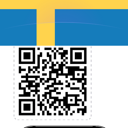
et la gestion de vos devises. Convertissez des devises,
programmez des alertes de taux et transférez de
l'argent à l'étranger sans frais cachés. Téléchargez
l'application dès aujourd'hui !