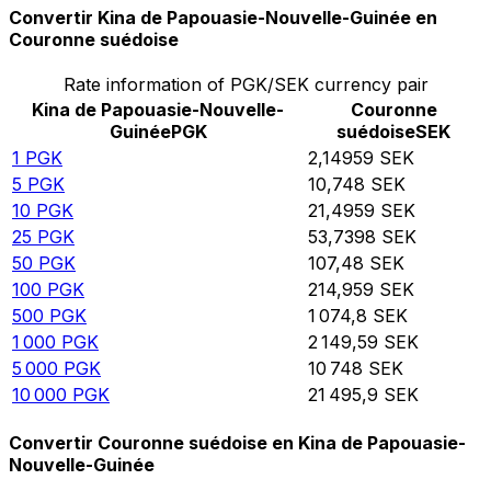
Convertir Kina de Papouasie-Nouvelle-Guinée en
Couronne suédoise
Rate information of PGK/SEK currency pair
Kina de Papouasie-Nouvelle-
Couronne
Guinée
PGK
suédoise
SEK
1
PGK
2,14959
SEK
5
PGK
10,748
SEK
10
PGK
21,4959
SEK
25
PGK
53,7398
SEK
50
PGK
107,48
SEK
100
PGK
214,959
SEK
500
PGK
1 074,8
SEK
1 000
PGK
2 149,59
SEK
5 000
PGK
10 748
SEK
10 000
PGK
21 495,9
SEK
Convertir Couronne suédoise en Kina de Papouasie-
Nouvelle-Guinée