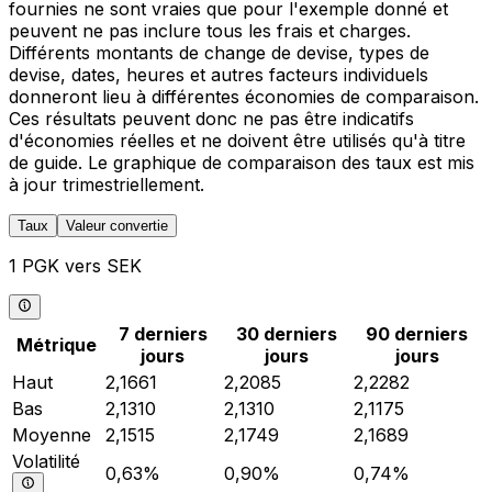
fournies ne sont vraies que pour l'exemple donné et
peuvent ne pas inclure tous les frais et charges.
Différents montants de change de devise, types de
devise, dates, heures et autres facteurs individuels
donneront lieu à différentes économies de comparaison.
Ces résultats peuvent donc ne pas être indicatifs
d'économies réelles et ne doivent être utilisés qu'à titre
de guide. Le graphique de comparaison des taux est mis
à jour trimestriellement.
Taux
Valeur convertie
1 PGK vers SEK
7 derniers
30 derniers
90 derniers
Métrique
jours
jours
jours
Haut
2,1661
2,2085
2,2282
Bas
2,1310
2,1310
2,1175
Moyenne
2,1515
2,1749
2,1689
Volatilité
0,63%
0,90%
0,74%