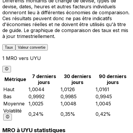
Différents montants de change de devise, types de
devise, dates, heures et autres facteurs individuels
donneront lieu à différentes économies de comparaison.
Ces résultats peuvent donc ne pas être indicatifs
d'économies réelles et ne doivent être utilisés qu'à titre
de guide. Le graphique de comparaison des taux est mis
à jour trimestriellement.
Taux
Valeur convertie
1 MRO vers UYU
7 derniers
30 derniers
90 derniers
Métrique
jours
jours
jours
Haut
1,0044
1,0126
1,0161
Bas
0,9992
0,9985
0,9945
Moyenne
1,0025
1,0048
1,0045
Volatilité
0,24%
0,35%
0,42%
MRO à UYU statistiques