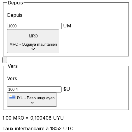
Depuis
Depuis
UM
MRO
MRO
-
Ouguiya mauritanien
Vers
Vers
$U
UYU
-
Peso uruguayen
1.00
MRO
=
0,
100408
UYU
Taux interbancaire à 18:53 UTC