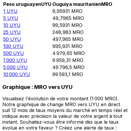
Peso uruguayen
UYU
Ouguiya mauritanien
MRO
1
UYU
9,95931
MRO
5
UYU
49,7965
MRO
10
UYU
99,5931
MRO
25
UYU
248,983
MRO
50
UYU
497,965
MRO
100
UYU
995,931
MRO
500
UYU
4 979,65
MRO
1 000
UYU
9 959,31
MRO
5 000
UYU
49 796,5
MRO
10 000
UYU
99 593,1
MRO
Graphique : MRO vers UYU
Visualisez l'évolution de votre montant (1 000 MRO).
Notre graphique de change MRO vers UYU en direct
suit 12 mois de taux moyens du marché en temps réel et
indique avec précision la valeur de votre argent à tout
instant. Souhaitez-vous être informé dès que le taux
évolue en votre faveur ? Créez une alerte de taux :