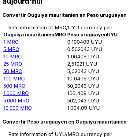
aujourd'hui
Convertir Ouguiya mauritanien en Peso uruguayen
Rate information of MRO/UYU currency pair
Ouguiya mauritanien
MRO
Peso uruguayen
UYU
1
MRO
0,100409
UYU
5
MRO
0,502043
UYU
10
MRO
1,00409
UYU
25
MRO
2,51021
UYU
50
MRO
5,02043
UYU
100
MRO
10,0409
UYU
500
MRO
50,2043
UYU
1 000
MRO
100,409
UYU
5 000
MRO
502,043
UYU
10 000
MRO
1 004,09
UYU
Convertir Peso uruguayen en Ouguiya mauritanien
Rate information of UYU/MRO currency pair