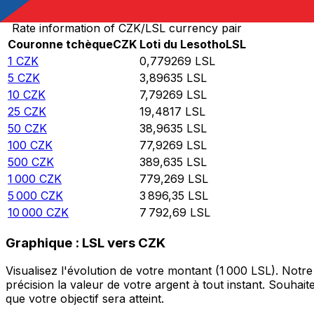
Rate information of CZK/LSL currency pair
Couronne tchèque
CZK
Loti du Lesotho
LSL
1
CZK
0,779269
LSL
5
CZK
3,89635
LSL
10
CZK
7,79269
LSL
25
CZK
19,4817
LSL
50
CZK
38,9635
LSL
100
CZK
77,9269
LSL
500
CZK
389,635
LSL
1 000
CZK
779,269
LSL
5 000
CZK
3 896,35
LSL
10 000
CZK
7 792,69
LSL
Graphique : LSL vers CZK
Visualisez l'évolution de votre montant (1 000 LSL). Not
précision la valeur de votre argent à tout instant. Souha
que votre objectif sera atteint.