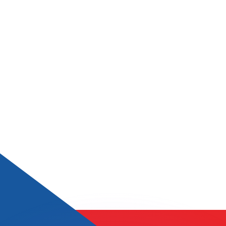
ouvons battre les taux des concurrents.
rtisseur. Ceci est fourni à titre informatif uniquement. Vo
anger avec Xe ?