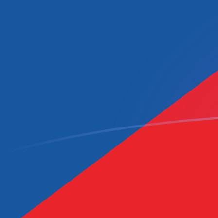
Le taux de change de LSL vers CZK au
Convertir Loti du Lesotho en Couronne tchèque
Rate information of LSL/CZK currency pair
Loti du Lesotho
LSL
Couronne tchèque
CZK
1
LSL
1,28325
CZK
5
LSL
6,41627
CZK
10
LSL
12,8325
CZK
25
LSL
32,0813
CZK
50
LSL
64,1627
CZK
100
LSL
128,325
CZK
500
LSL
641,627
CZK
1 000
LSL
1 283,25
CZK
5 000
LSL
6 416,27
CZK
10 000
LSL
12 832,5
CZK
Convertir Couronne tchèque en Loti du Lesotho