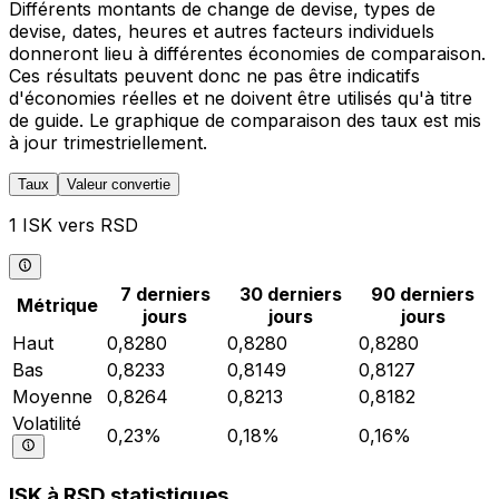
Différents montants de change de devise, types de
devise, dates, heures et autres facteurs individuels
donneront lieu à différentes économies de comparaison.
Ces résultats peuvent donc ne pas être indicatifs
d'économies réelles et ne doivent être utilisés qu'à titre
de guide. Le graphique de comparaison des taux est mis
à jour trimestriellement.
Taux
Valeur convertie
1 ISK vers RSD
7 derniers
30 derniers
90 derniers
Métrique
jours
jours
jours
Haut
0,8280
0,8280
0,8280
Bas
0,8233
0,8149
0,8127
Moyenne
0,8264
0,8213
0,8182
Volatilité
0,23%
0,18%
0,16%
ISK à RSD statistiques