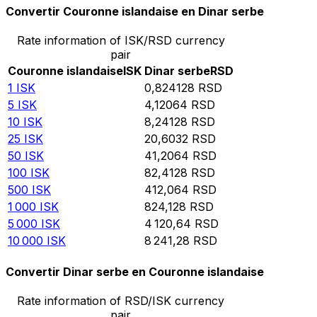
Convertir Couronne islandaise en Dinar serbe
Rate information of ISK/RSD currency
pair
Couronne islandaise
ISK
Dinar serbe
RSD
1
ISK
0,824128
RSD
5
ISK
4,12064
RSD
10
ISK
8,24128
RSD
25
ISK
20,6032
RSD
50
ISK
41,2064
RSD
100
ISK
82,4128
RSD
500
ISK
412,064
RSD
1 000
ISK
824,128
RSD
5 000
ISK
4 120,64
RSD
10 000
ISK
8 241,28
RSD
Convertir Dinar serbe en Couronne islandaise
Rate information of RSD/ISK currency
pair