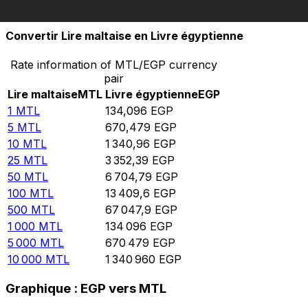
10 000
EGP
74,5736
MTL
Convertir Lire maltaise en Livre égyptienne
Rate information of MTL/EGP currency
pair
Lire maltaise
MTL
Livre égyptienne
EGP
1
MTL
134,096
EGP
5
MTL
670,479
EGP
10
MTL
1 340,96
EGP
25
MTL
3 352,39
EGP
50
MTL
6 704,79
EGP
100
MTL
13 409,6
EGP
500
MTL
67 047,9
EGP
1 000
MTL
134 096
EGP
5 000
MTL
670 479
EGP
10 000
MTL
1 340 960
EGP
Graphique : EGP vers MTL