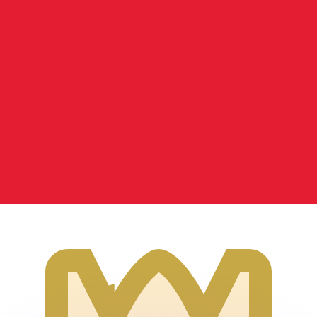
ouvons battre les taux des concurrents.
rtisseur. Ceci est fourni à titre informatif uniquement. Vo
anger avec Xe ?