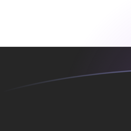
Le taux de change de EGP vers MTL a
Convertir Livre égyptienne en Lire maltaise
Rate information of EGP/MTL currency
pair
Livre égyptienne
EGP
Lire maltaise
MTL
1
EGP
0,00745736
MTL
5
EGP
0,0372868
MTL
10
EGP
0,0745736
MTL
25
EGP
0,186434
MTL
50
EGP
0,372868
MTL
100
EGP
0,745736
MTL
500
EGP
3,72868
MTL
1 000
EGP
7,45736
MTL
5 000
EGP
37,2868
MTL