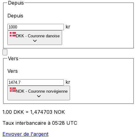
Depuis
Depuis
kr
DKK
-
Couronne danoise
Vers
Vers
kr
NOK
-
Couronne norvégienne
1.00
DKK
=
1,
474703
NOK
Taux interbancaire à 05:28 UTC
Envoyer de l'argent