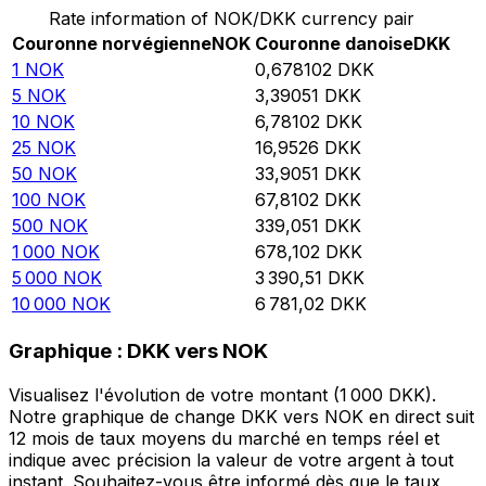
Rate information of NOK/DKK currency pair
Couronne norvégienne
NOK
Couronne danoise
DKK
1
NOK
0,678102
DKK
5
NOK
3,39051
DKK
10
NOK
6,78102
DKK
25
NOK
16,9526
DKK
50
NOK
33,9051
DKK
100
NOK
67,8102
DKK
500
NOK
339,051
DKK
1 000
NOK
678,102
DKK
5 000
NOK
3 390,51
DKK
10 000
NOK
6 781,02
DKK
Graphique : DKK vers NOK
Visualisez l'évolution de votre montant (1 000 DKK).
Notre graphique de change DKK vers NOK en direct suit
12 mois de taux moyens du marché en temps réel et
indique avec précision la valeur de votre argent à tout
instant. Souhaitez-vous être informé dès que le taux