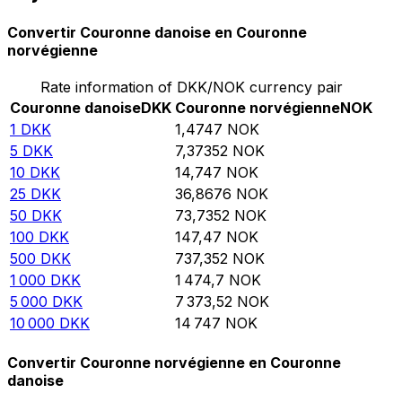
Convertir Couronne danoise en Couronne
norvégienne
Rate information of DKK/NOK currency pair
Couronne danoise
DKK
Couronne norvégienne
NOK
1
DKK
1,4747
NOK
5
DKK
7,37352
NOK
10
DKK
14,747
NOK
25
DKK
36,8676
NOK
50
DKK
73,7352
NOK
100
DKK
147,47
NOK
500
DKK
737,352
NOK
1 000
DKK
1 474,7
NOK
5 000
DKK
7 373,52
NOK
10 000
DKK
14 747
NOK
Convertir Couronne norvégienne en Couronne
danoise