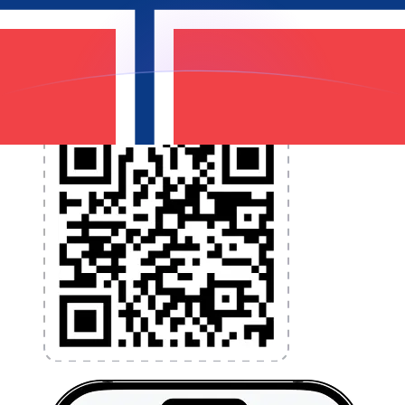
programmez des alertes de taux et transférez de
l'argent à l'étranger sans frais cachés. Téléchargez
l'application dès aujourd'hui !