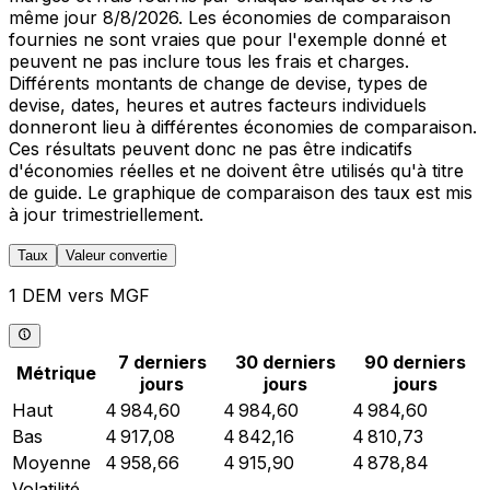
même jour 8/8/2026. Les économies de comparaison
fournies ne sont vraies que pour l'exemple donné et
peuvent ne pas inclure tous les frais et charges.
Différents montants de change de devise, types de
devise, dates, heures et autres facteurs individuels
donneront lieu à différentes économies de comparaison.
Ces résultats peuvent donc ne pas être indicatifs
d'économies réelles et ne doivent être utilisés qu'à titre
de guide. Le graphique de comparaison des taux est mis
à jour trimestriellement.
Taux
Valeur convertie
1 DEM vers MGF
7 derniers
30 derniers
90 derniers
Métrique
jours
jours
jours
Haut
4 984,60
4 984,60
4 984,60
Bas
4 917,08
4 842,16
4 810,73
Moyenne
4 958,66
4 915,90
4 878,84
Volatilité