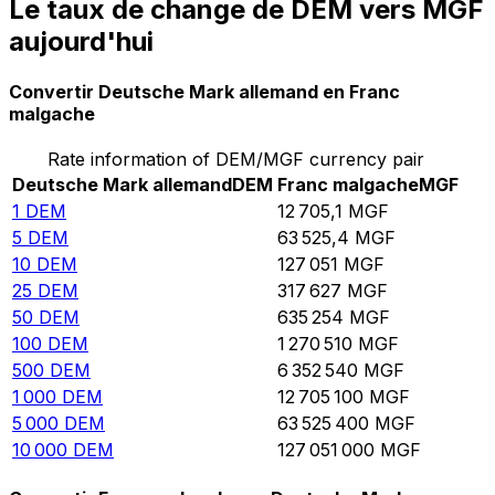
Le taux de change de DEM vers MGF
aujourd'hui
Convertir Deutsche Mark allemand en Franc
malgache
Rate information of DEM/MGF currency pair
Deutsche Mark allemand
DEM
Franc malgache
MGF
1
DEM
12 705,1
MGF
5
DEM
63 525,4
MGF
10
DEM
127 051
MGF
25
DEM
317 627
MGF
50
DEM
635 254
MGF
100
DEM
1 270 510
MGF
500
DEM
6 352 540
MGF
1 000
DEM
12 705 100
MGF
5 000
DEM
63 525 400
MGF
10 000
DEM
127 051 000
MGF