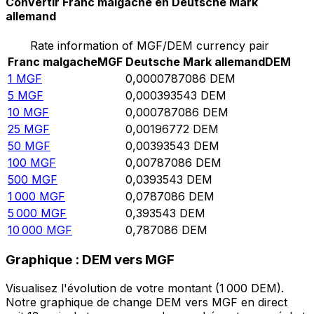
Convertir Franc malgache en Deutsche Mark
allemand
Rate information of MGF/DEM currency pair
Franc malgache
MGF
Deutsche Mark allemand
DEM
1
MGF
0,0000787086
DEM
5
MGF
0,000393543
DEM
10
MGF
0,000787086
DEM
25
MGF
0,00196772
DEM
50
MGF
0,00393543
DEM
100
MGF
0,00787086
DEM
500
MGF
0,0393543
DEM
1 000
MGF
0,0787086
DEM
5 000
MGF
0,393543
DEM
10 000
MGF
0,787086
DEM
Graphique : DEM vers MGF
Visualisez l'évolution de votre montant (1 000 DEM).
Notre graphique de change DEM vers MGF en direct