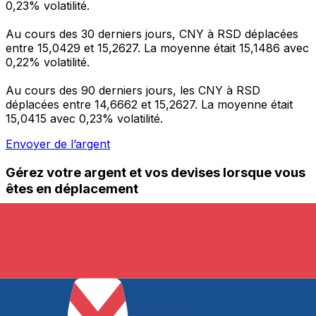
0,23% volatilité.
Au cours des 30 derniers jours, CNY à RSD déplacées
entre 15,0429 et 15,2627. La moyenne était 15,1486 avec
0,22% volatilité.
Au cours des 90 derniers jours, les CNY à RSD
déplacées entre 14,6662 et 15,2627. La moyenne était
15,0415 avec 0,23% volatilité.
Envoyer de l’argent
Gérez votre argent et vos devises lorsque vous
êtes en déplacement
L'application Xe réunit toutes les fonctionnalités
nécessaires pour vos transferts d'argent internationaux
et la gestion de vos devises. Convertissez des devises,
programmez des alertes de taux et transférez de
l'argent à l'étranger sans frais cachés. Téléchargez
l'application dès aujourd'hui !