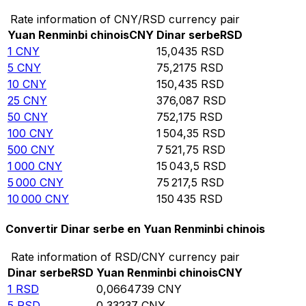
Rate information of CNY/RSD currency pair
Yuan Renminbi chinois
CNY
Dinar serbe
RSD
1
CNY
15,0435
RSD
5
CNY
75,2175
RSD
10
CNY
150,435
RSD
25
CNY
376,087
RSD
50
CNY
752,175
RSD
100
CNY
1 504,35
RSD
500
CNY
7 521,75
RSD
1 000
CNY
15 043,5
RSD
5 000
CNY
75 217,5
RSD
10 000
CNY
150 435
RSD
Convertir Dinar serbe en Yuan Renminbi chinois
Rate information of RSD/CNY currency pair
Dinar serbe
RSD
Yuan Renminbi chinois
CNY
1
RSD
0,0664739
CNY
5
RSD
0,33237
CNY