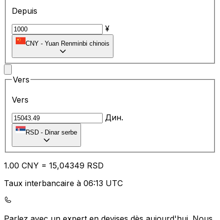
Depuis
¥
CNY
-
Yuan Renminbi chinois
Vers
Vers
Дин.
RSD
-
Dinar serbe
1.00
CNY
=
15
,04349
RSD
Taux interbancaire à 06:13 UTC
Parlez avec un expert en devises dès aujourd'hui.
Nous