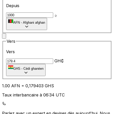
Depuis
؋
AFN
-
Afghani afghan
Vers
Vers
GH₵
GHS
-
Cédi ghanéen
1.00
AFN
=
0,
179403
GHS
Taux interbancaire à 06:34 UTC
Parlez avec un expert en devises dès aujourd'hui.
Nous