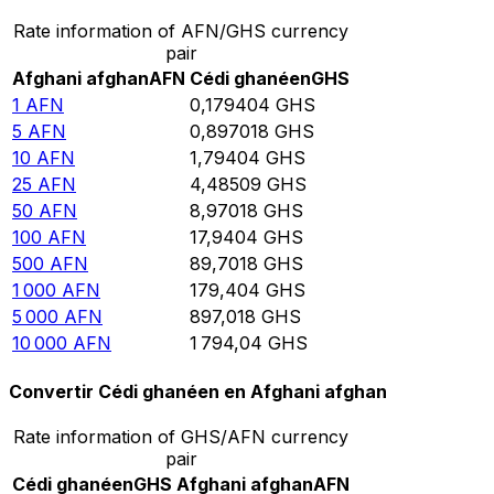
Rate information of AFN/GHS currency
pair
Afghani afghan
AFN
Cédi ghanéen
GHS
1
AFN
0,179404
GHS
5
AFN
0,897018
GHS
10
AFN
1,79404
GHS
25
AFN
4,48509
GHS
50
AFN
8,97018
GHS
100
AFN
17,9404
GHS
500
AFN
89,7018
GHS
1 000
AFN
179,404
GHS
5 000
AFN
897,018
GHS
10 000
AFN
1 794,04
GHS
Convertir Cédi ghanéen en Afghani afghan
Rate information of GHS/AFN currency
pair
Cédi ghanéen
GHS
Afghani afghan
AFN