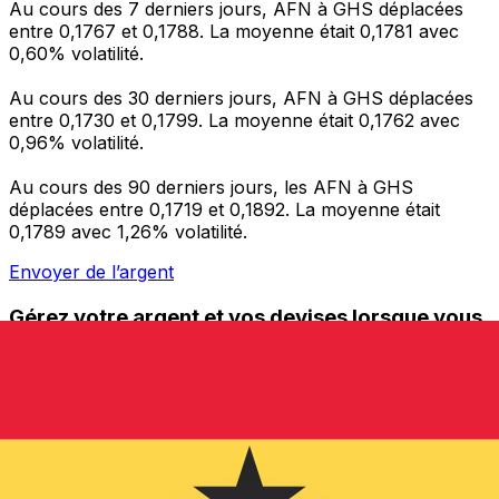
Au cours des 7 derniers jours, AFN à GHS déplacées
entre 0,1767 et 0,1788. La moyenne était 0,1781 avec
0,60% volatilité.
Au cours des 30 derniers jours, AFN à GHS déplacées
entre 0,1730 et 0,1799. La moyenne était 0,1762 avec
0,96% volatilité.
Au cours des 90 derniers jours, les AFN à GHS
déplacées entre 0,1719 et 0,1892. La moyenne était
0,1789 avec 1,26% volatilité.
Envoyer de l’argent
Gérez votre argent et vos devises lorsque vous
êtes en déplacement
L'application Xe réunit toutes les fonctionnalités
nécessaires pour vos transferts d'argent internationaux
et la gestion de vos devises. Convertissez des devises,
programmez des alertes de taux et transférez de
l'argent à l'étranger sans frais cachés. Téléchargez
l'application dès aujourd'hui !