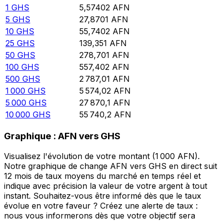
1
GHS
5,57402
AFN
5
GHS
27,8701
AFN
10
GHS
55,7402
AFN
25
GHS
139,351
AFN
50
GHS
278,701
AFN
100
GHS
557,402
AFN
500
GHS
2 787,01
AFN
1 000
GHS
5 574,02
AFN
5 000
GHS
27 870,1
AFN
10 000
GHS
55 740,2
AFN
Graphique : AFN vers GHS
Visualisez l'évolution de votre montant (1 000 AFN).
Notre graphique de change AFN vers GHS en direct suit
12 mois de taux moyens du marché en temps réel et
indique avec précision la valeur de votre argent à tout
instant. Souhaitez-vous être informé dès que le taux
évolue en votre faveur ? Créez une alerte de taux :
nous vous informerons dès que votre objectif sera