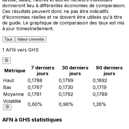
donneront lieu à différentes économies de comparaison.
Ces résultats peuvent donc ne pas être indicatifs
d'économies réelles et ne doivent être utilisés qu'à titre
de guide. Le graphique de comparaison des taux est mis
à jour trimestriellement.
Taux
Valeur convertie
1 AFN vers GHS
7 derniers
30 derniers
90 derniers
Métrique
jours
jours
jours
Haut
0,1788
0,1799
0,1892
Bas
0,1767
0,1730
0,1719
Moyenne
0,1781
0,1762
0,1789
Volatilité
0,60%
0,96%
1,26%
AFN à GHS statistiques