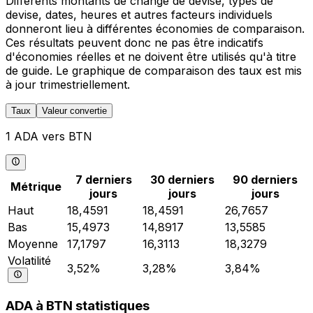
Différents montants de change de devise, types de
devise, dates, heures et autres facteurs individuels
donneront lieu à différentes économies de comparaison.
Ces résultats peuvent donc ne pas être indicatifs
d'économies réelles et ne doivent être utilisés qu'à titre
de guide. Le graphique de comparaison des taux est mis
à jour trimestriellement.
Taux
Valeur convertie
1 ADA vers BTN
7 derniers
30 derniers
90 derniers
Métrique
jours
jours
jours
Haut
18,4591
18,4591
26,7657
Bas
15,4973
14,8917
13,5585
Moyenne
17,1797
16,3113
18,3279
Volatilité
3,52%
3,28%
3,84%
ADA à BTN statistiques