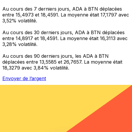
Au cours des 7 derniers jours, ADA à BTN déplacées
entre 15,4973 et 18,4591. La moyenne était 17,1797 avec
3,52% volatilité.
Au cours des 30 derniers jours, ADA à BTN déplacées
entre 14,8917 et 18,4591. La moyenne était 16,3113 avec
3,28% volatilité.
Au cours des 90 derniers jours, les ADA à BTN
déplacées entre 13,5585 et 26,7657. La moyenne était
18,3279 avec 3,84% volatilité.
Envoyer de l’argent
Gérez votre argent et vos devises lorsque vous
êtes en déplacement
L'application Xe réunit toutes les fonctionnalités
nécessaires pour vos transferts d'argent internationaux
et la gestion de vos devises. Convertissez des devises,
programmez des alertes de taux et transférez de