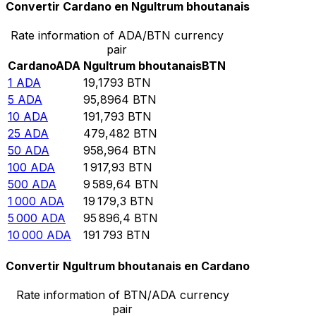
Convertir Cardano en Ngultrum bhoutanais
Rate information of ADA/BTN currency
pair
Cardano
ADA
Ngultrum bhoutanais
BTN
1
ADA
19,1793
BTN
5
ADA
95,8964
BTN
10
ADA
191,793
BTN
25
ADA
479,482
BTN
50
ADA
958,964
BTN
100
ADA
1 917,93
BTN
500
ADA
9 589,64
BTN
1 000
ADA
19 179,3
BTN
5 000
ADA
95 896,4
BTN
10 000
ADA
191 793
BTN
Convertir Ngultrum bhoutanais en Cardano
Rate information of BTN/ADA currency
pair