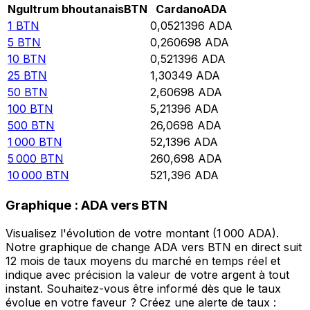
Ngultrum bhoutanais
BTN
Cardano
ADA
1
BTN
0,0521396
ADA
5
BTN
0,260698
ADA
10
BTN
0,521396
ADA
25
BTN
1,30349
ADA
50
BTN
2,60698
ADA
100
BTN
5,21396
ADA
500
BTN
26,0698
ADA
1 000
BTN
52,1396
ADA
5 000
BTN
260,698
ADA
10 000
BTN
521,396
ADA
Graphique : ADA vers BTN
Visualisez l'évolution de votre montant (1 000 ADA).
Notre graphique de change ADA vers BTN en direct suit
12 mois de taux moyens du marché en temps réel et
indique avec précision la valeur de votre argent à tout
instant. Souhaitez-vous être informé dès que le taux
évolue en votre faveur ? Créez une alerte de taux :