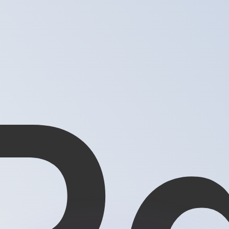
ouvons battre les taux des concurrents.
rtisseur. Ceci est fourni à titre informatif uniquement. Vo
anger avec Xe ?