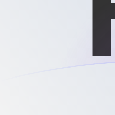
Le taux de change de XPD vers MGF a
Convertir Once de palladium en Franc malgache
Rate information of XPD/MGF currency pair
Once de palladium
XPD
Franc malgache
MGF
1
XPD
29 794 600
MGF
5
XPD
148 973 000
MGF
10
XPD
297 946 000
MGF
25
XPD
744 864 000
MGF
50
XPD
1 489 730 000
MGF
100
XPD
2 979 460 000
MGF
500
XPD
14 897 300 000
MGF
1 000
XPD
29 794 600 000
MGF
5 000
XPD
148 973 000 000
MGF
10 000
XPD
297 946 000 000
MGF