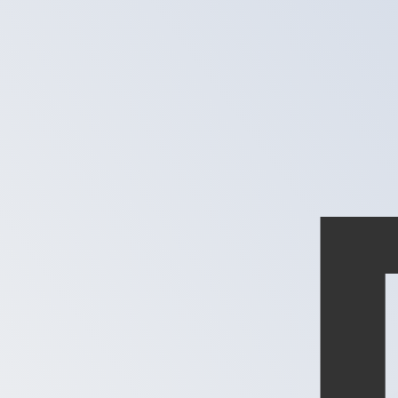
MGF
MGF
-
Franc malgache
1.00
XPD
=
29
MGF
Taux interbancaire à 08:01 UTC
Parlez avec un expert en devises dès aujourd'hui.
Nous p
Planifier un appel
Nous utilisons le taux moyen du marché pour notre conve
Connectez-vous pour voir les taux d'envoi
Saviez-vous que vous pouvez envoyer de l'argent à l'étr
Inscrivez-vous aujourd'hui