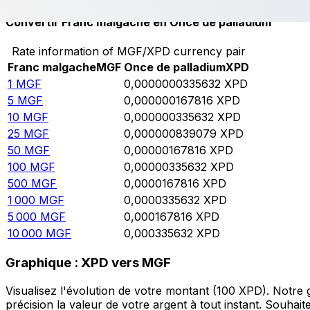
Convertir Franc malgache en Once de palladium
Rate information of MGF/XPD currency pair
Franc malgache
MGF
Once de palladium
XPD
1
MGF
0,0000000335632
XPD
5
MGF
0,000000167816
XPD
10
MGF
0,000000335632
XPD
25
MGF
0,000000839079
XPD
50
MGF
0,00000167816
XPD
100
MGF
0,00000335632
XPD
500
MGF
0,0000167816
XPD
1 000
MGF
0,0000335632
XPD
5 000
MGF
0,000167816
XPD
10 000
MGF
0,000335632
XPD
Graphique : XPD vers MGF
Visualisez l'évolution de votre montant (100 XPD). Notr
précision la valeur de votre argent à tout instant. Souha