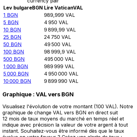
currency pair
Lev bulgare
BGN
Lire Vatican
VAL
1
BGN
989,999
VAL
5
BGN
4 950
VAL
10
BGN
9 899,99
VAL
25
BGN
24 750
VAL
50
BGN
49 500
VAL
100
BGN
98 999,9
VAL
500
BGN
495 000
VAL
1 000
BGN
989 999
VAL
5 000
BGN
4 950 000
VAL
10 000
BGN
9 899 990
VAL
Graphique : VAL vers BGN
Visualisez l'évolution de votre montant (100 VAL). Notre
graphique de change VAL vers BGN en direct suit
12 mois de taux moyens du marché en temps réel et
indique avec précision la valeur de votre argent à tout
instant. Souhaitez-vous être informé dès que le taux