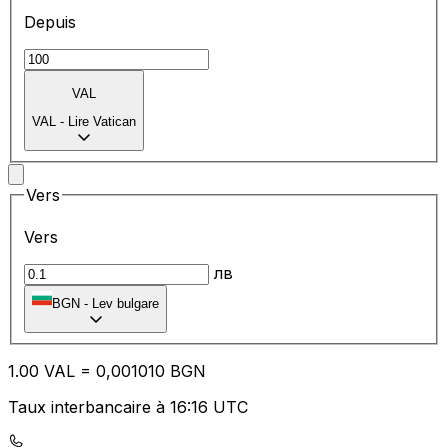
Depuis
VAL
VAL
-
Lire Vatican
Vers
Vers
лв
BGN
-
Lev bulgare
1.00
VAL
=
0,
001010
BGN
Taux interbancaire à 16:16 UTC