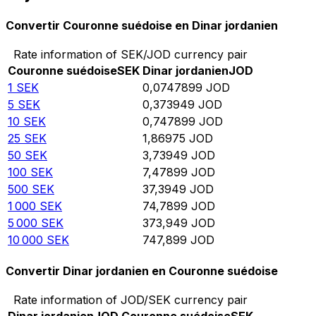
Convertir Couronne suédoise en Dinar jordanien
Rate information of SEK/JOD currency pair
Couronne suédoise
SEK
Dinar jordanien
JOD
1
SEK
0,0747899
JOD
5
SEK
0,373949
JOD
10
SEK
0,747899
JOD
25
SEK
1,86975
JOD
50
SEK
3,73949
JOD
100
SEK
7,47899
JOD
500
SEK
37,3949
JOD
1 000
SEK
74,7899
JOD
5 000
SEK
373,949
JOD
10 000
SEK
747,899
JOD
Convertir Dinar jordanien en Couronne suédoise
Rate information of JOD/SEK currency pair