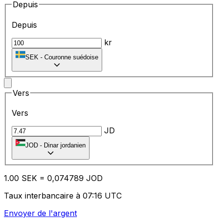
Depuis
Depuis
kr
SEK
-
Couronne suédoise
Vers
Vers
JD
JOD
-
Dinar jordanien
1.00
SEK
=
0,
074789
JOD
Taux interbancaire à 07:16 UTC
Envoyer de l'argent