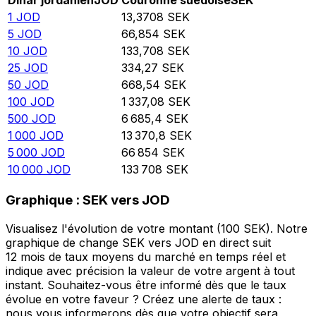
Dinar jordanien
JOD
Couronne suédoise
SEK
1
JOD
13,3708
SEK
5
JOD
66,854
SEK
10
JOD
133,708
SEK
25
JOD
334,27
SEK
50
JOD
668,54
SEK
100
JOD
1 337,08
SEK
500
JOD
6 685,4
SEK
1 000
JOD
13 370,8
SEK
5 000
JOD
66 854
SEK
10 000
JOD
133 708
SEK
Graphique : SEK vers JOD
Visualisez l'évolution de votre montant (100 SEK). Notre
graphique de change SEK vers JOD en direct suit
12 mois de taux moyens du marché en temps réel et
indique avec précision la valeur de votre argent à tout
instant. Souhaitez-vous être informé dès que le taux
évolue en votre faveur ? Créez une alerte de taux :
nous vous informerons dès que votre objectif sera