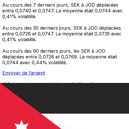
Au cours des 7 derniers jours, SEK à JOD déplacées
entre 0,0740 et 0,0747. La moyenne était 0,0744 avec
0,41% volatilité.
Au cours des 30 derniers jours, SEK à JOD déplacées
entre 0,0726 et 0,0747. La moyenne était 0,0735 avec
0,41% volatilité.
Au cours des 90 derniers jours, les SEK à JOD
déplacées entre 0,0726 et 0,0769. La moyenne était
0,0744 avec 0,44% volatilité.
Envoyer de l’argent
Gérez votre argent et vos devises lorsque vous
êtes en déplacement
L'application Xe réunit toutes les fonctionnalités
nécessaires pour vos transferts d'argent internationaux
et la gestion de vos devises. Convertissez des devises,
programmez des alertes de taux et transférez de
l'argent à l'étranger sans frais cachés. Téléchargez