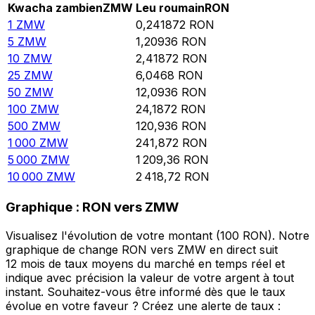
Kwacha zambien
ZMW
Leu roumain
RON
1
ZMW
0,241872
RON
5
ZMW
1,20936
RON
10
ZMW
2,41872
RON
25
ZMW
6,0468
RON
50
ZMW
12,0936
RON
100
ZMW
24,1872
RON
500
ZMW
120,936
RON
1 000
ZMW
241,872
RON
5 000
ZMW
1 209,36
RON
10 000
ZMW
2 418,72
RON
Graphique : RON vers ZMW
Visualisez l'évolution de votre montant (100 RON). Notre
graphique de change RON vers ZMW en direct suit
12 mois de taux moyens du marché en temps réel et
indique avec précision la valeur de votre argent à tout
instant. Souhaitez-vous être informé dès que le taux
évolue en votre faveur ? Créez une alerte de taux :