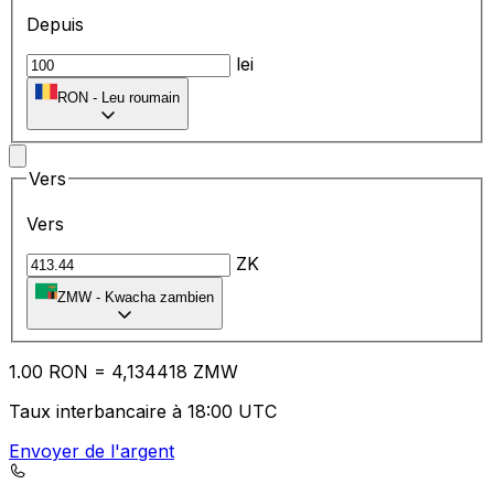
Depuis
lei
RON
-
Leu roumain
Vers
Vers
ZK
ZMW
-
Kwacha zambien
1.00
RON
=
4,
134418
ZMW
Taux interbancaire à 18:00 UTC
Envoyer de l'argent