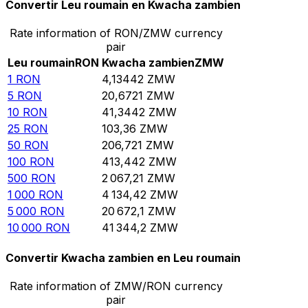
Convertir Leu roumain en Kwacha zambien
Rate information of RON/ZMW currency
pair
Leu roumain
RON
Kwacha zambien
ZMW
1
RON
4,13442
ZMW
5
RON
20,6721
ZMW
10
RON
41,3442
ZMW
25
RON
103,36
ZMW
50
RON
206,721
ZMW
100
RON
413,442
ZMW
500
RON
2 067,21
ZMW
1 000
RON
4 134,42
ZMW
5 000
RON
20 672,1
ZMW
10 000
RON
41 344,2
ZMW
Convertir Kwacha zambien en Leu roumain
Rate information of ZMW/RON currency
pair