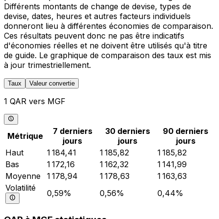
Différents montants de change de devise, types de
devise, dates, heures et autres facteurs individuels
donneront lieu à différentes économies de comparaison.
Ces résultats peuvent donc ne pas être indicatifs
d'économies réelles et ne doivent être utilisés qu'à titre
de guide. Le graphique de comparaison des taux est mis
à jour trimestriellement.
Taux
Valeur convertie
1 QAR vers MGF
7 derniers
30 derniers
90 derniers
Métrique
jours
jours
jours
Haut
1 184,41
1 185,82
1 185,82
Bas
1 172,16
1 162,32
1 141,99
Moyenne
1 178,94
1 178,63
1 163,63
Volatilité
0,59%
0,56%
0,44%