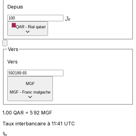
Depuis
﷼
QAR
-
Rial qatari
Vers
Vers
MGF
MGF
-
Franc malgache
1.00
QAR
=
5
92
MGF
Taux interbancaire à 11:41 UTC