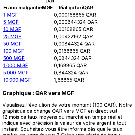
pair
Franc malgache
MGF
Rial qatari
QAR
1
MGF
0,000168865
QAR
5
MGF
0,000844324
QAR
10
MGF
0,00168865
QAR
25
MGF
0,00422162
QAR
50
MGF
0,00844324
QAR
100
MGF
0,0168865
QAR
500
MGF
0,0844324
QAR
1 000
MGF
0,168865
QAR
5 000
MGF
0,844324
QAR
10 000
MGF
1,68865
QAR
Graphique : QAR vers MGF
Visualisez l'évolution de votre montant (100 QAR). Notre
graphique de change QAR vers MGF en direct suit
12 mois de taux moyens du marché en temps réel et
indique avec précision la valeur de votre argent à tout
instant. Souhaitez-vous être informé dès que le taux