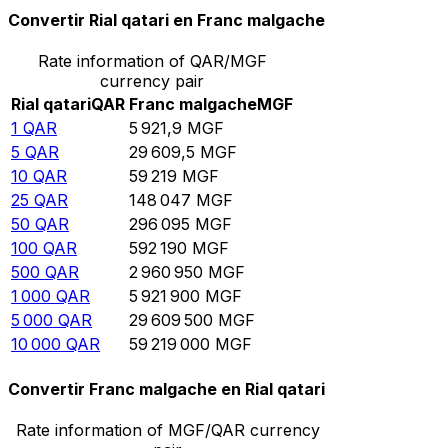
Convertir Rial qatari en Franc malgache
Rate information of QAR/MGF
currency pair
Rial qatari
QAR
Franc malgache
MGF
1
QAR
5 921,9
MGF
5
QAR
29 609,5
MGF
10
QAR
59 219
MGF
25
QAR
148 047
MGF
50
QAR
296 095
MGF
100
QAR
592 190
MGF
500
QAR
2 960 950
MGF
1 000
QAR
5 921 900
MGF
5 000
QAR
29 609 500
MGF
10 000
QAR
59 219 000
MGF
Convertir Franc malgache en Rial qatari
Rate information of MGF/QAR currency