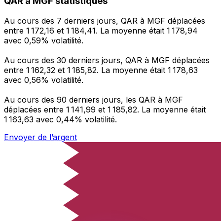
QAR à MGF statistiques
Au cours des 7 derniers jours, QAR à MGF déplacées
entre 1 172,16 et 1 184,41. La moyenne était 1 178,94
avec 0,59% volatilité.
Au cours des 30 derniers jours, QAR à MGF déplacées
entre 1 162,32 et 1 185,82. La moyenne était 1 178,63
avec 0,56% volatilité.
Au cours des 90 derniers jours, les QAR à MGF
déplacées entre 1 141,99 et 1 185,82. La moyenne était
1 163,63 avec 0,44% volatilité.
Envoyer de l’argent
Gérez votre argent et vos devises lorsque vous
êtes en déplacement
L'application Xe réunit toutes les fonctionnalités
nécessaires pour vos transferts d'argent internationaux
et la gestion de vos devises. Convertissez des devises,
programmez des alertes de taux et transférez de