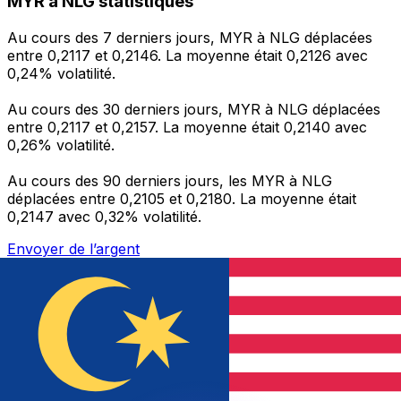
MYR à NLG statistiques
Au cours des 7 derniers jours, MYR à NLG déplacées
entre 0,2117 et 0,2146. La moyenne était 0,2126 avec
0,24% volatilité.
Au cours des 30 derniers jours, MYR à NLG déplacées
entre 0,2117 et 0,2157. La moyenne était 0,2140 avec
0,26% volatilité.
Au cours des 90 derniers jours, les MYR à NLG
déplacées entre 0,2105 et 0,2180. La moyenne était
0,2147 avec 0,32% volatilité.
Envoyer de l’argent
Gérez votre argent et vos devises lorsque vous
êtes en déplacement
L'application Xe réunit toutes les fonctionnalités
nécessaires pour vos transferts d'argent internationaux
et la gestion de vos devises. Convertissez des devises,
programmez des alertes de taux et transférez de