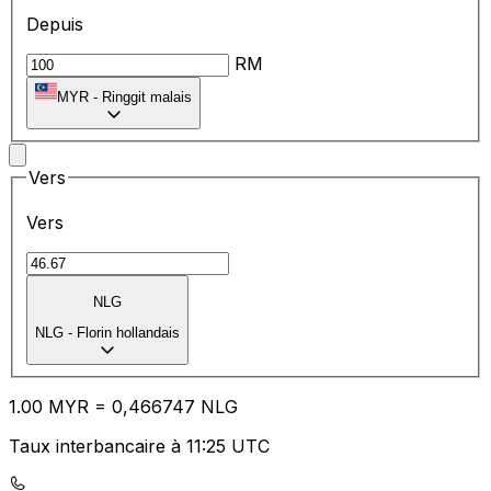
Depuis
RM
MYR
-
Ringgit malais
Vers
Vers
NLG
NLG
-
Florin hollandais
1.00
MYR
=
0,
466747
NLG
Taux interbancaire à 11:25 UTC