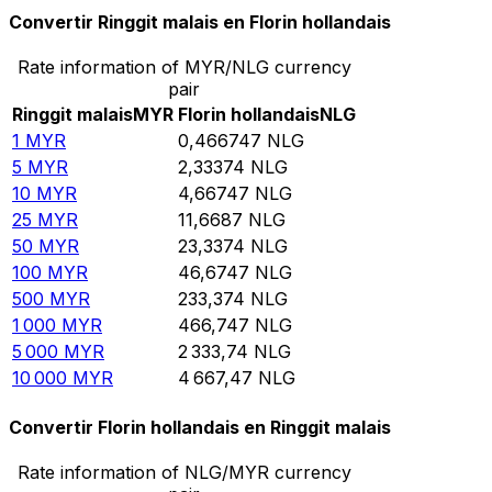
Convertir Ringgit malais en Florin hollandais
Rate information of MYR/NLG currency
pair
Ringgit malais
MYR
Florin hollandais
NLG
1
MYR
0,466747
NLG
5
MYR
2,33374
NLG
10
MYR
4,66747
NLG
25
MYR
11,6687
NLG
50
MYR
23,3374
NLG
100
MYR
46,6747
NLG
500
MYR
233,374
NLG
1 000
MYR
466,747
NLG
5 000
MYR
2 333,74
NLG
10 000
MYR
4 667,47
NLG
Convertir Florin hollandais en Ringgit malais
Rate information of NLG/MYR currency