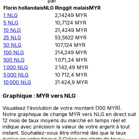
pair
Florin hollandais
NLG
Ringgit malais
MYR
1
NLG
2,14249
MYR
5
NLG
10,7124
MYR
10
NLG
21,4249
MYR
25
NLG
53,5622
MYR
50
NLG
107,124
MYR
100
NLG
214,249
MYR
500
NLG
1 071,24
MYR
1 000
NLG
2 142,49
MYR
5 000
NLG
10 712,4
MYR
10 000
NLG
21 424,9
MYR
Graphique : MYR vers NLG
Visualisez l'évolution de votre montant (100 MYR).
Notre graphique de change MYR vers NLG en direct suit
12 mois de taux moyens du marché en temps réel et
indique avec précision la valeur de votre argent à tout
instant. Souhaitez-vous être informé dès que le taux