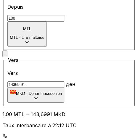
Depuis
MTL
MTL
-
Lire maltaise
Vers
Vers
ден
MKD
-
Denar macédonien
1.00
MTL
=
14
3,6991
MKD
Taux interbancaire à 22:12 UTC