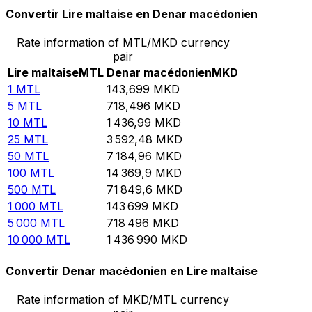
Convertir Lire maltaise en Denar macédonien
Rate information of MTL/MKD currency
pair
Lire maltaise
MTL
Denar macédonien
MKD
1
MTL
143,699
MKD
5
MTL
718,496
MKD
10
MTL
1 436,99
MKD
25
MTL
3 592,48
MKD
50
MTL
7 184,96
MKD
100
MTL
14 369,9
MKD
500
MTL
71 849,6
MKD
1 000
MTL
143 699
MKD
5 000
MTL
718 496
MKD
10 000
MTL
1 436 990
MKD
Convertir Denar macédonien en Lire maltaise
Rate information of MKD/MTL currency