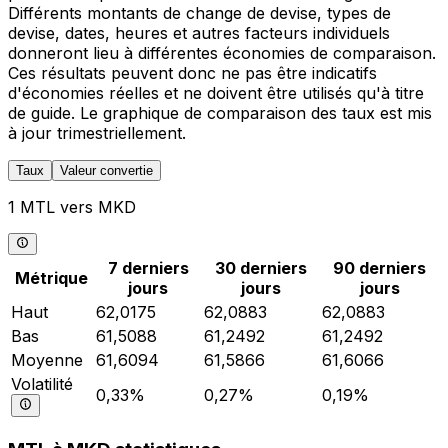
Différents montants de change de devise, types de
devise, dates, heures et autres facteurs individuels
donneront lieu à différentes économies de comparaison.
Ces résultats peuvent donc ne pas être indicatifs
d'économies réelles et ne doivent être utilisés qu'à titre
de guide. Le graphique de comparaison des taux est mis
à jour trimestriellement.
Taux
Valeur convertie
1 MTL vers MKD
7 derniers
30 derniers
90 derniers
Métrique
jours
jours
jours
Haut
62,0175
62,0883
62,0883
Bas
61,5088
61,2492
61,2492
Moyenne
61,6094
61,5866
61,6066
Volatilité
0,33%
0,27%
0,19%