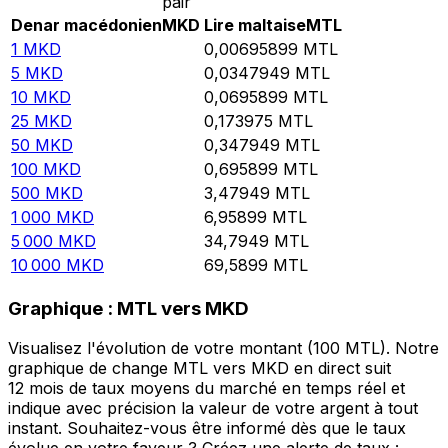
pair
Denar macédonien
MKD
Lire maltaise
MTL
1
MKD
0,00695899
MTL
5
MKD
0,0347949
MTL
10
MKD
0,0695899
MTL
25
MKD
0,173975
MTL
50
MKD
0,347949
MTL
100
MKD
0,695899
MTL
500
MKD
3,47949
MTL
1 000
MKD
6,95899
MTL
5 000
MKD
34,7949
MTL
10 000
MKD
69,5899
MTL
Graphique : MTL vers MKD
Visualisez l'évolution de votre montant (100 MTL). Notre
graphique de change MTL vers MKD en direct suit
12 mois de taux moyens du marché en temps réel et
indique avec précision la valeur de votre argent à tout
instant. Souhaitez-vous être informé dès que le taux