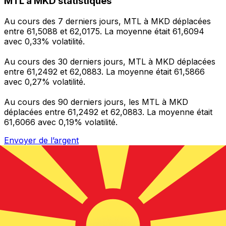
MTL à MKD statistiques
Au cours des 7 derniers jours, MTL à MKD déplacées
entre 61,5088 et 62,0175. La moyenne était 61,6094
avec 0,33% volatilité.
Au cours des 30 derniers jours, MTL à MKD déplacées
entre 61,2492 et 62,0883. La moyenne était 61,5866
avec 0,27% volatilité.
Au cours des 90 derniers jours, les MTL à MKD
déplacées entre 61,2492 et 62,0883. La moyenne était
61,6066 avec 0,19% volatilité.
Envoyer de l’argent
Gérez votre argent et vos devises lorsque vous
êtes en déplacement
L'application Xe réunit toutes les fonctionnalités
nécessaires pour vos transferts d'argent internationaux
et la gestion de vos devises. Convertissez des devises,
programmez des alertes de taux et transférez de