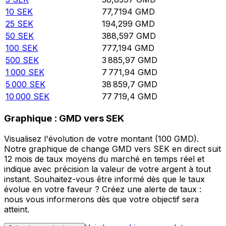
10
SEK
77,7194
GMD
25
SEK
194,299
GMD
50
SEK
388,597
GMD
100
SEK
777,194
GMD
500
SEK
3 885,97
GMD
1 000
SEK
7 771,94
GMD
5 000
SEK
38 859,7
GMD
10 000
SEK
77 719,4
GMD
Graphique : GMD vers SEK
Visualisez l'évolution de votre montant (100 GMD).
Notre graphique de change GMD vers SEK en direct suit
12 mois de taux moyens du marché en temps réel et
indique avec précision la valeur de votre argent à tout
instant. Souhaitez-vous être informé dès que le taux
évolue en votre faveur ? Créez une alerte de taux :
nous vous informerons dès que votre objectif sera
atteint.