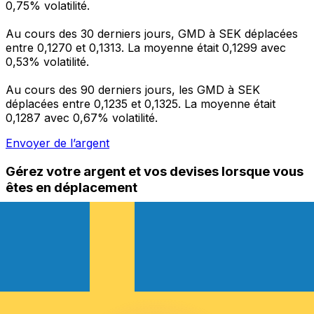
0,75% volatilité.
Au cours des 30 derniers jours, GMD à SEK déplacées
entre 0,1270 et 0,1313. La moyenne était 0,1299 avec
0,53% volatilité.
Au cours des 90 derniers jours, les GMD à SEK
déplacées entre 0,1235 et 0,1325. La moyenne était
0,1287 avec 0,67% volatilité.
Envoyer de l’argent
Gérez votre argent et vos devises lorsque vous
êtes en déplacement
L'application Xe réunit toutes les fonctionnalités
nécessaires pour vos transferts d'argent internationaux
et la gestion de vos devises. Convertissez des devises,
programmez des alertes de taux et transférez de
l'argent à l'étranger sans frais cachés. Téléchargez
l'application dès aujourd'hui !