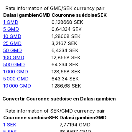
Rate information of GMD/SEK currency pair
Dalasi gambien
GMD
Couronne suédoise
SEK
1
GMD
0,128668
SEK
5
GMD
0,64334
SEK
10
GMD
1,28668
SEK
25
GMD
3,2167
SEK
50
GMD
6,4334
SEK
100
GMD
12,8668
SEK
500
GMD
64,334
SEK
1 000
GMD
128,668
SEK
5 000
GMD
643,34
SEK
10 000
GMD
1 286,68
SEK
Convertir Couronne suédoise en Dalasi gambien
Rate information of SEK/GMD currency pair
Couronne suédoise
SEK
Dalasi gambien
GMD
1
SEK
7,77194
GMD
5
SEK
38,8597
GMD