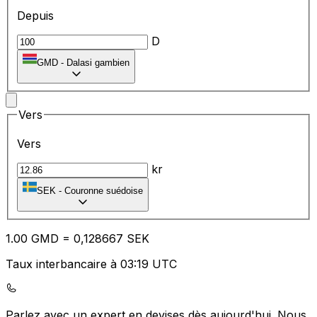
Depuis
D
GMD
-
Dalasi gambien
Vers
Vers
kr
SEK
-
Couronne suédoise
1.00
GMD
=
0,
128667
SEK
Taux interbancaire à 03:19 UTC
Parlez avec un expert en devises dès aujourd'hui.
Nous