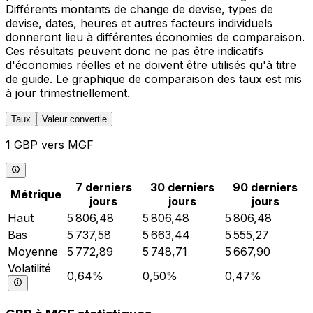
Différents montants de change de devise, types de
devise, dates, heures et autres facteurs individuels
donneront lieu à différentes économies de comparaison.
Ces résultats peuvent donc ne pas être indicatifs
d'économies réelles et ne doivent être utilisés qu'à titre
de guide. Le graphique de comparaison des taux est mis
à jour trimestriellement.
Taux
Valeur convertie
1 GBP vers MGF
7 derniers
30 derniers
90 derniers
Métrique
jours
jours
jours
Haut
5 806,48
5 806,48
5 806,48
Bas
5 737,58
5 663,44
5 555,27
Moyenne
5 772,89
5 748,71
5 667,90
Volatilité
0,64%
0,50%
0,47%