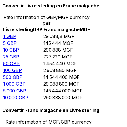
Convertir Livre sterling en Franc malgache
Rate information of GBP/MGF currency
pair
Livre sterling
GBP
Franc malgache
MGF
1
GBP
29 088,8
MGF
5
GBP
145 444
MGF
10
GBP
290 888
MGF
25
GBP
727 220
MGF
50
GBP
1 454 440
MGF
100
GBP
2 908 880
MGF
500
GBP
14 544 400
MGF
1 000
GBP
29 088 800
MGF
5 000
GBP
145 444 000
MGF
10 000
GBP
290 888 000
MGF
Convertir Franc malgache en Livre sterling
Rate information of MGF/GBP currency