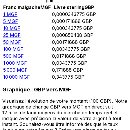
pair
Franc malgache
MGF
Livre sterling
GBP
1
MGF
0,0000343775
GBP
5
MGF
0,000171888
GBP
10
MGF
0,000343775
GBP
25
MGF
0,000859438
GBP
50
MGF
0,00171888
GBP
100
MGF
0,00343775
GBP
500
MGF
0,0171888
GBP
1 000
MGF
0,0343775
GBP
5 000
MGF
0,171888
GBP
10 000
MGF
0,343775
GBP
Graphique : GBP vers MGF
Visualisez l'évolution de votre montant (100 GBP). Notre
graphique de change GBP vers MGF en direct suit
12 mois de taux moyens du marché en temps réel et
indique avec précision la valeur de votre argent à tout
instant. Souhaitez-vous être informé dès que le taux