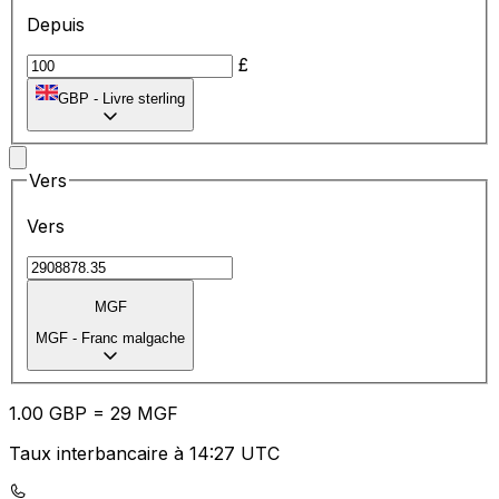
Depuis
£
GBP
-
Livre sterling
Vers
Vers
MGF
MGF
-
Franc malgache
1.00
GBP
=
29
MGF
Taux interbancaire à 14:27 UTC