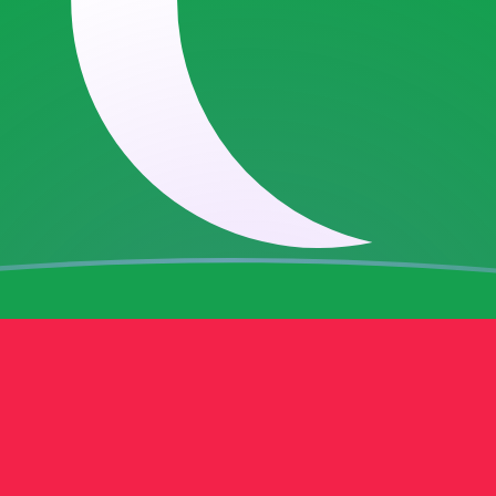
aujourd'hui
aldives
MVR
 Bosnie