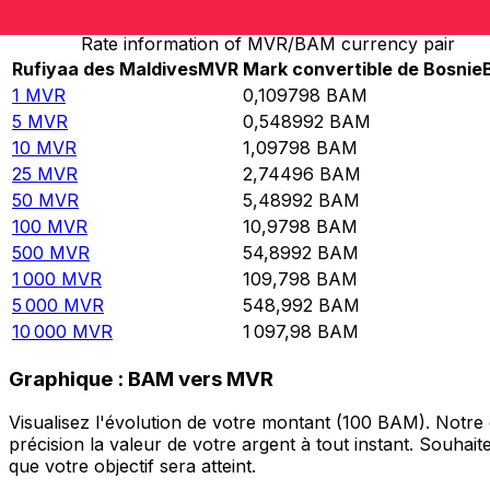
Rate information of MVR/BAM currency pair
Rufiyaa des Maldives
MVR
Mark convertible de Bosnie
1
MVR
0,109798
BAM
5
MVR
0,548992
BAM
10
MVR
1,09798
BAM
25
MVR
2,74496
BAM
50
MVR
5,48992
BAM
100
MVR
10,9798
BAM
500
MVR
54,8992
BAM
1 000
MVR
109,798
BAM
5 000
MVR
548,992
BAM
10 000
MVR
1 097,98
BAM
Graphique : BAM vers MVR
Visualisez l'évolution de votre montant (100 BAM). Notr
précision la valeur de votre argent à tout instant. Souha
que votre objectif sera atteint.