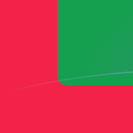
Le taux de change de BAM vers MVR 
Convertir Mark convertible de Bosnie en Rufiyaa des M
Rate information of BAM/MVR currency pair
Mark convertible de Bosnie
BAM
Rufiyaa des Maldives
1
BAM
9,10761
MVR
5
BAM
45,538
MVR
10
BAM
91,0761
MVR
25
BAM
227,69
MVR
50
BAM
455,38
MVR
100
BAM
910,761
MVR
500
BAM
4 553,8
MVR
1 000
BAM
9 107,61
MVR
5 000
BAM
45 538
MVR
10 000
BAM
91 076,1
MVR
Convertir Rufiyaa des Maldives en Mark convertible de