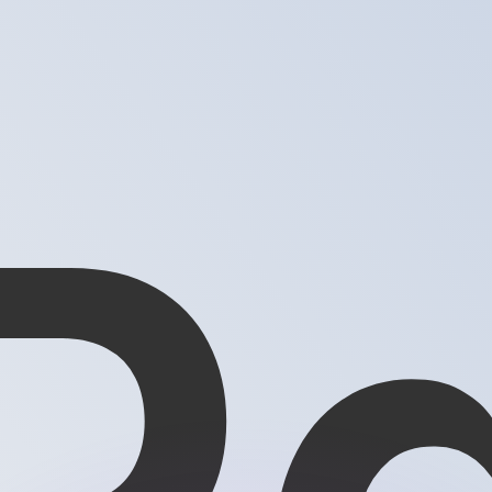
ouvons battre les taux des concurrents.
rtisseur. Ceci est fourni à titre informatif uniquement. Vo
anger avec Xe ?