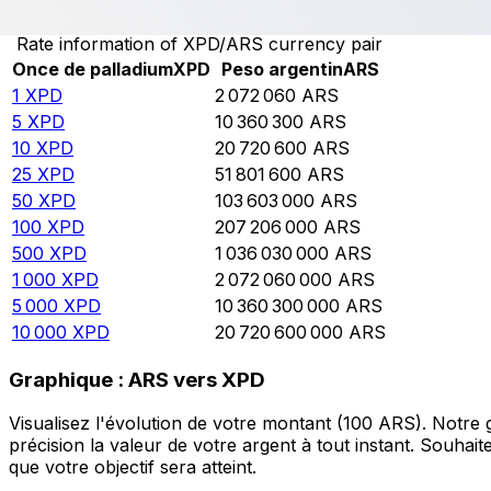
Rate information of XPD/ARS currency pair
Once de palladium
XPD
Peso argentin
ARS
1
XPD
2 072 060
ARS
5
XPD
10 360 300
ARS
10
XPD
20 720 600
ARS
25
XPD
51 801 600
ARS
50
XPD
103 603 000
ARS
100
XPD
207 206 000
ARS
500
XPD
1 036 030 000
ARS
1 000
XPD
2 072 060 000
ARS
5 000
XPD
10 360 300 000
ARS
10 000
XPD
20 720 600 000
ARS
Graphique : ARS vers XPD
Visualisez l'évolution de votre montant (100 ARS). Notr
précision la valeur de votre argent à tout instant. Souha
que votre objectif sera atteint.