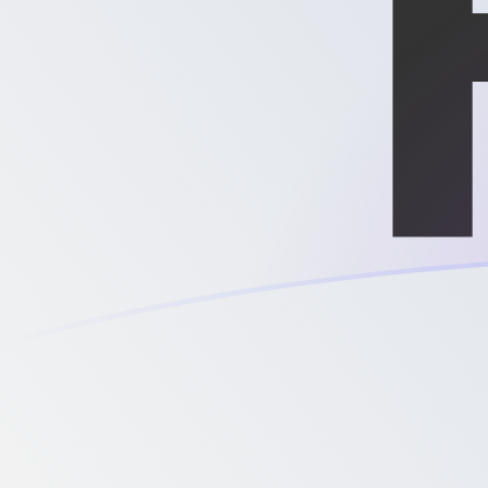
Le taux de change de ARS vers XPD a
Convertir Peso argentin en Once de palladium
Rate information of ARS/XPD currency pair
Peso argentin
ARS
Once de palladium
XPD
1
ARS
0,000000482611
XPD
5
ARS
0,00000241305
XPD
10
ARS
0,00000482611
XPD
25
ARS
0,0000120653
XPD
50
ARS
0,0000241305
XPD
100
ARS
0,0000482611
XPD
500
ARS
0,000241305
XPD
1 000
ARS
0,000482611
XPD
5 000
ARS
0,00241305
XPD
10 000
ARS
0,00482611
XPD
Convertir Once de palladium en Peso argentin