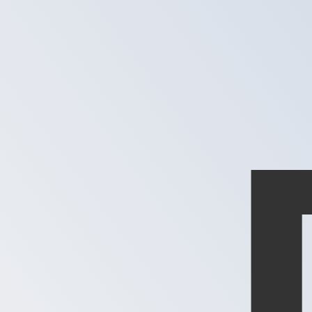
XPD
-
Once de palladium
1.00
ARS
=
0,
000000
XPD
Taux interbancaire à 19:56 UTC
Parlez avec un expert en devises dès aujourd'hui.
Nous p
Planifier un appel
Nous utilisons le taux moyen du marché pour notre conve
Connectez-vous pour voir les taux d'envoi
Saviez-vous que vous pouvez envoyer de l'argent à l'étr
Inscrivez-vous aujourd'hui