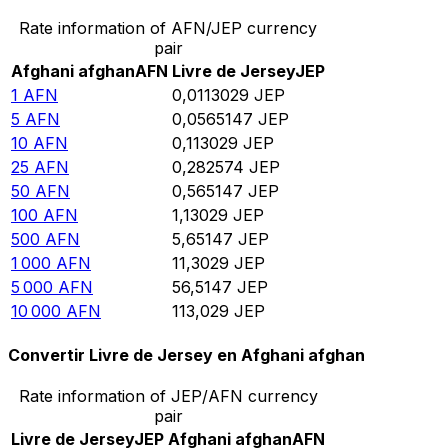
Rate information of AFN/JEP currency
pair
Afghani afghan
AFN
Livre de Jersey
JEP
1
AFN
0,0113029
JEP
5
AFN
0,0565147
JEP
10
AFN
0,113029
JEP
25
AFN
0,282574
JEP
50
AFN
0,565147
JEP
100
AFN
1,13029
JEP
500
AFN
5,65147
JEP
1 000
AFN
11,3029
JEP
5 000
AFN
56,5147
JEP
10 000
AFN
113,029
JEP
Convertir Livre de Jersey en Afghani afghan
Rate information of JEP/AFN currency
pair
Livre de Jersey
JEP
Afghani afghan
AFN