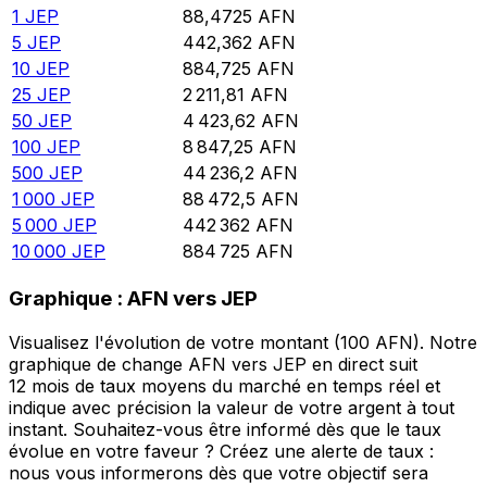
1
JEP
88,4725
AFN
5
JEP
442,362
AFN
10
JEP
884,725
AFN
25
JEP
2 211,81
AFN
50
JEP
4 423,62
AFN
100
JEP
8 847,25
AFN
500
JEP
44 236,2
AFN
1 000
JEP
88 472,5
AFN
5 000
JEP
442 362
AFN
10 000
JEP
884 725
AFN
Graphique : AFN vers JEP
Visualisez l'évolution de votre montant (100 AFN). Notre
graphique de change AFN vers JEP en direct suit
12 mois de taux moyens du marché en temps réel et
indique avec précision la valeur de votre argent à tout
instant. Souhaitez-vous être informé dès que le taux
évolue en votre faveur ? Créez une alerte de taux :
nous vous informerons dès que votre objectif sera