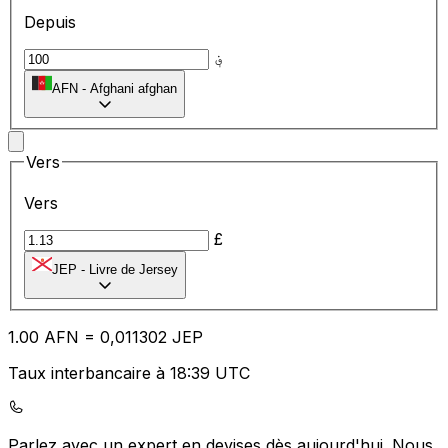
Depuis
؋
AFN
-
Afghani afghan
Vers
Vers
£
JEP
-
Livre de Jersey
1.00
AFN
=
0,
011302
JEP
Taux interbancaire à 18:39 UTC
Parlez avec un expert en devises dès aujourd'hui.
Nous