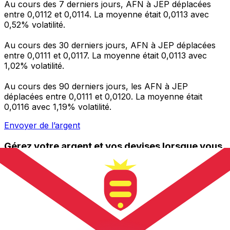
Au cours des 7 derniers jours, AFN à JEP déplacées
entre 0,0112 et 0,0114. La moyenne était 0,0113 avec
0,52% volatilité.
Au cours des 30 derniers jours, AFN à JEP déplacées
entre 0,0111 et 0,0117. La moyenne était 0,0113 avec
1,02% volatilité.
Au cours des 90 derniers jours, les AFN à JEP
déplacées entre 0,0111 et 0,0120. La moyenne était
0,0116 avec 1,19% volatilité.
Envoyer de l’argent
Gérez votre argent et vos devises lorsque vous
êtes en déplacement
L'application Xe réunit toutes les fonctionnalités
nécessaires pour vos transferts d'argent internationaux
et la gestion de vos devises. Convertissez des devises,
programmez des alertes de taux et transférez de
l'argent à l'étranger sans frais cachés. Téléchargez
l'application dès aujourd'hui !