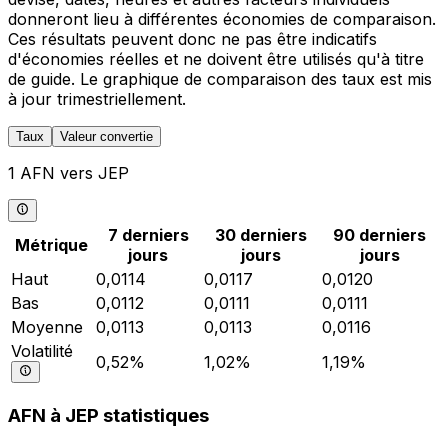
donneront lieu à différentes économies de comparaison.
Ces résultats peuvent donc ne pas être indicatifs
d'économies réelles et ne doivent être utilisés qu'à titre
de guide. Le graphique de comparaison des taux est mis
à jour trimestriellement.
Taux
Valeur convertie
1 AFN vers JEP
7 derniers
30 derniers
90 derniers
Métrique
jours
jours
jours
Haut
0,0114
0,0117
0,0120
Bas
0,0112
0,0111
0,0111
Moyenne
0,0113
0,0113
0,0116
Volatilité
0,52%
1,02%
1,19%
AFN à JEP statistiques