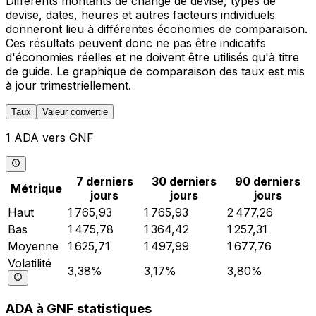
Différents montants de change de devise, types de
devise, dates, heures et autres facteurs individuels
donneront lieu à différentes économies de comparaison.
Ces résultats peuvent donc ne pas être indicatifs
d'économies réelles et ne doivent être utilisés qu'à titre
de guide. Le graphique de comparaison des taux est mis
à jour trimestriellement.
Taux
Valeur convertie
1 ADA vers GNF
7 derniers
30 derniers
90 derniers
Métrique
jours
jours
jours
Haut
1 765,93
1 765,93
2 477,26
Bas
1 475,78
1 364,42
1 257,31
Moyenne
1 625,71
1 497,99
1 677,76
Volatilité
3,38%
3,17%
3,80%
ADA à GNF statistiques