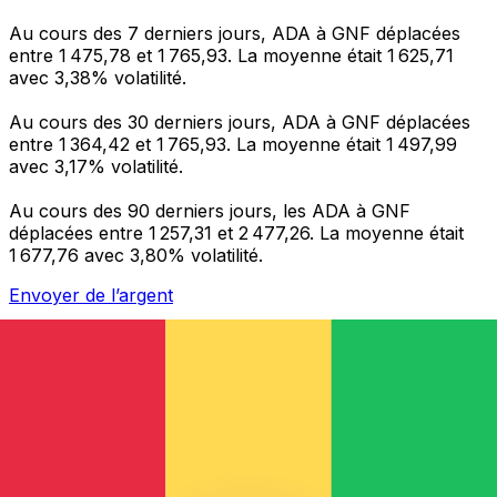
Au cours des 7 derniers jours, ADA à GNF déplacées
entre 1 475,78 et 1 765,93. La moyenne était 1 625,71
avec 3,38% volatilité.
Au cours des 30 derniers jours, ADA à GNF déplacées
entre 1 364,42 et 1 765,93. La moyenne était 1 497,99
avec 3,17% volatilité.
Au cours des 90 derniers jours, les ADA à GNF
déplacées entre 1 257,31 et 2 477,26. La moyenne était
1 677,76 avec 3,80% volatilité.
Envoyer de l’argent
Gérez votre argent et vos devises lorsque vous
êtes en déplacement
L'application Xe réunit toutes les fonctionnalités
nécessaires pour vos transferts d'argent internationaux
et la gestion de vos devises. Convertissez des devises,
programmez des alertes de taux et transférez de