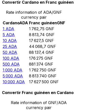
Convertir Cardano en Franc guinéen
Rate information of ADA/GNF
currency pair
Cardano
ADA
Franc guinéen
GNF
1
ADA
1 762,75
GNF
5
ADA
8 813,74
GNF
10
ADA
17 627,5
GNF
25
ADA
44 068,7
GNF
50
ADA
88 137,4
GNF
100
ADA
176 275
GNF
500
ADA
881 374
GNF
1 000
ADA
1 762 750
GNF
5 000
ADA
8 813 740
GNF
10 000
ADA
17 627 500
GNF
Convertir Franc guinéen en Cardano
Rate information of GNF/ADA
currency pair