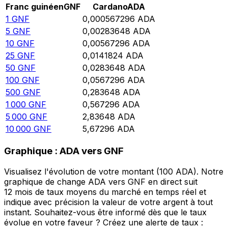
Franc guinéen
GNF
Cardano
ADA
1
GNF
0,000567296
ADA
5
GNF
0,00283648
ADA
10
GNF
0,00567296
ADA
25
GNF
0,0141824
ADA
50
GNF
0,0283648
ADA
100
GNF
0,0567296
ADA
500
GNF
0,283648
ADA
1 000
GNF
0,567296
ADA
5 000
GNF
2,83648
ADA
10 000
GNF
5,67296
ADA
Graphique : ADA vers GNF
Visualisez l'évolution de votre montant (100 ADA). Notre
graphique de change ADA vers GNF en direct suit
12 mois de taux moyens du marché en temps réel et
indique avec précision la valeur de votre argent à tout
instant. Souhaitez-vous être informé dès que le taux
évolue en votre faveur ? Créez une alerte de taux :