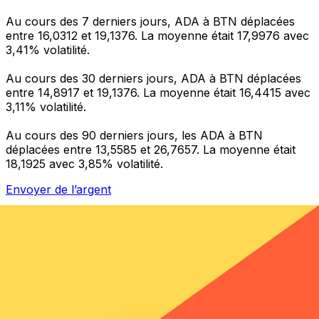
Au cours des 7 derniers jours, ADA à BTN déplacées
entre 16,0312 et 19,1376. La moyenne était 17,9976 avec
3,41% volatilité.
Au cours des 30 derniers jours, ADA à BTN déplacées
entre 14,8917 et 19,1376. La moyenne était 16,4415 avec
3,11% volatilité.
Au cours des 90 derniers jours, les ADA à BTN
déplacées entre 13,5585 et 26,7657. La moyenne était
18,1925 avec 3,85% volatilité.
Envoyer de l’argent
Gérez votre argent et vos devises lorsque vous
êtes en déplacement
L'application Xe réunit toutes les fonctionnalités
nécessaires pour vos transferts d'argent internationaux
et la gestion de vos devises. Convertissez des devises,
programmez des alertes de taux et transférez de