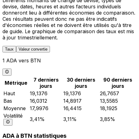
Différents montants de change de devise, types de
devise, dates, heures et autres facteurs individuels
donneront lieu à différentes économies de comparaison.
Ces résultats peuvent donc ne pas être indicatifs
d'économies réelles et ne doivent être utilisés qu'à titre
de guide. Le graphique de comparaison des taux est mis
à jour trimestriellement.
Taux
Valeur convertie
1 ADA vers BTN
7 derniers
30 derniers
90 derniers
Métrique
jours
jours
jours
Haut
19,1376
19,1376
26,7657
Bas
16,0312
14,8917
13,5585
Moyenne
17,9976
16,4415
18,1925
Volatilité
3,41%
3,11%
3,85%
ADA à BTN statistiques