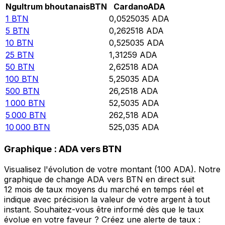
Ngultrum bhoutanais
BTN
Cardano
ADA
1
BTN
0,0525035
ADA
5
BTN
0,262518
ADA
10
BTN
0,525035
ADA
25
BTN
1,31259
ADA
50
BTN
2,62518
ADA
100
BTN
5,25035
ADA
500
BTN
26,2518
ADA
1 000
BTN
52,5035
ADA
5 000
BTN
262,518
ADA
10 000
BTN
525,035
ADA
Graphique : ADA vers BTN
Visualisez l'évolution de votre montant (100 ADA). Notre
graphique de change ADA vers BTN en direct suit
12 mois de taux moyens du marché en temps réel et
indique avec précision la valeur de votre argent à tout
instant. Souhaitez-vous être informé dès que le taux
évolue en votre faveur ? Créez une alerte de taux :