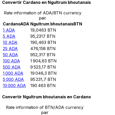
Convertir Cardano en Ngultrum bhoutanais
Rate information of ADA/BTN currency
pair
Cardano
ADA
Ngultrum bhoutanais
BTN
1
ADA
19,0463
BTN
5
ADA
95,2317
BTN
10
ADA
190,463
BTN
25
ADA
476,158
BTN
50
ADA
952,317
BTN
100
ADA
1 904,63
BTN
500
ADA
9 523,17
BTN
1 000
ADA
19 046,3
BTN
5 000
ADA
95 231,7
BTN
10 000
ADA
190 463
BTN
Convertir Ngultrum bhoutanais en Cardano
Rate information of BTN/ADA currency
pair