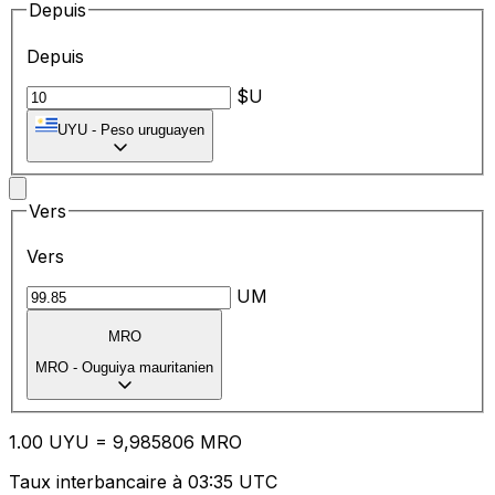
Depuis
Depuis
$U
UYU
-
Peso uruguayen
Vers
Vers
UM
MRO
MRO
-
Ouguiya mauritanien
1.00
UYU
=
9,
985806
MRO
Taux interbancaire à 03:35 UTC