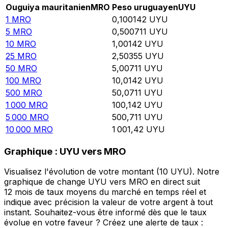
Ouguiya mauritanien
MRO
Peso uruguayen
UYU
1
MRO
0,100142
UYU
5
MRO
0,500711
UYU
10
MRO
1,00142
UYU
25
MRO
2,50355
UYU
50
MRO
5,00711
UYU
100
MRO
10,0142
UYU
500
MRO
50,0711
UYU
1 000
MRO
100,142
UYU
5 000
MRO
500,711
UYU
10 000
MRO
1 001,42
UYU
Graphique : UYU vers MRO
Visualisez l'évolution de votre montant (10 UYU). Notre
graphique de change UYU vers MRO en direct suit
12 mois de taux moyens du marché en temps réel et
indique avec précision la valeur de votre argent à tout
instant. Souhaitez-vous être informé dès que le taux
évolue en votre faveur ? Créez une alerte de taux :