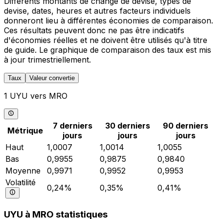
Différents montants de change de devise, types de
devise, dates, heures et autres facteurs individuels
donneront lieu à différentes économies de comparaison.
Ces résultats peuvent donc ne pas être indicatifs
d'économies réelles et ne doivent être utilisés qu'à titre
de guide. Le graphique de comparaison des taux est mis
à jour trimestriellement.
Taux
Valeur convertie
1 UYU vers MRO
7 derniers
30 derniers
90 derniers
Métrique
jours
jours
jours
Haut
1,0007
1,0014
1,0055
Bas
0,9955
0,9875
0,9840
Moyenne
0,9971
0,9952
0,9953
Volatilité
0,24%
0,35%
0,41%
UYU à MRO statistiques