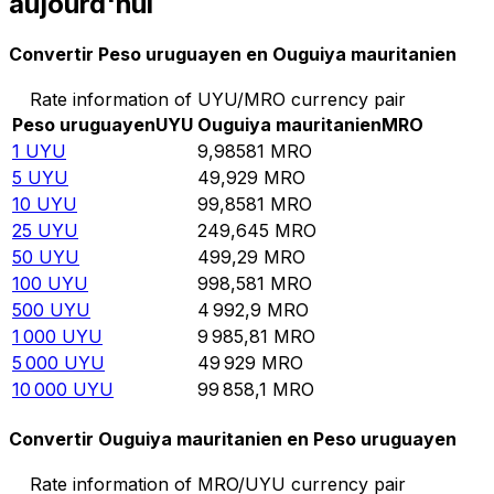
aujourd'hui
Convertir Peso uruguayen en Ouguiya mauritanien
Rate information of UYU/MRO currency pair
Peso uruguayen
UYU
Ouguiya mauritanien
MRO
1
UYU
9,98581
MRO
5
UYU
49,929
MRO
10
UYU
99,8581
MRO
25
UYU
249,645
MRO
50
UYU
499,29
MRO
100
UYU
998,581
MRO
500
UYU
4 992,9
MRO
1 000
UYU
9 985,81
MRO
5 000
UYU
49 929
MRO
10 000
UYU
99 858,1
MRO
Convertir Ouguiya mauritanien en Peso uruguayen
Rate information of MRO/UYU currency pair