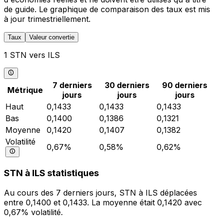
de guide. Le graphique de comparaison des taux est mis
à jour trimestriellement.
Taux
Valeur convertie
1 STN vers ILS
7 derniers
30 derniers
90 derniers
Métrique
jours
jours
jours
Haut
0,1433
0,1433
0,1433
Bas
0,1400
0,1386
0,1321
Moyenne
0,1420
0,1407
0,1382
Volatilité
0,67%
0,58%
0,62%
STN à ILS statistiques
Au cours des 7 derniers jours, STN à ILS déplacées
entre 0,1400 et 0,1433. La moyenne était 0,1420 avec
0,67% volatilité.