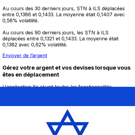
Au cours des 30 derniers jours, STN à ILS déplacées
entre 0,1386 et 0,1433. La moyenne était 0,1407 avec
0,58% volatilité.
Au cours des 90 derniers jours, les STN à ILS
déplacées entre 0,1321 et 0,1433. La moyenne était
0,1382 avec 0,62% volatilité.
Envoyer de l’argent
Gérez votre argent et vos devises lorsque vous
êtes en déplacement
L'application Xe réunit toutes les fonctionnalités
nécessaires pour vos transferts d'argent internationaux
et la gestion de vos devises. Convertissez des devises,
programmez des alertes de taux et transférez de
l'argent à l'étranger sans frais cachés. Téléchargez
l'application dès aujourd'hui !