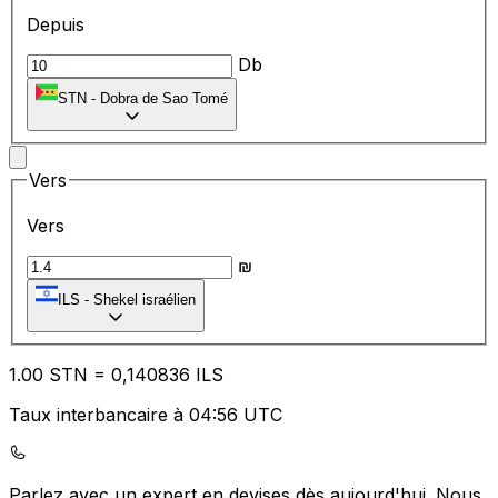
Depuis
Db
STN
-
Dobra de Sao Tomé
Vers
Vers
₪
ILS
-
Shekel israélien
1.00
STN
=
0,
140836
ILS
Taux interbancaire à 04:56 UTC
Parlez avec un expert en devises dès aujourd'hui.
Nous