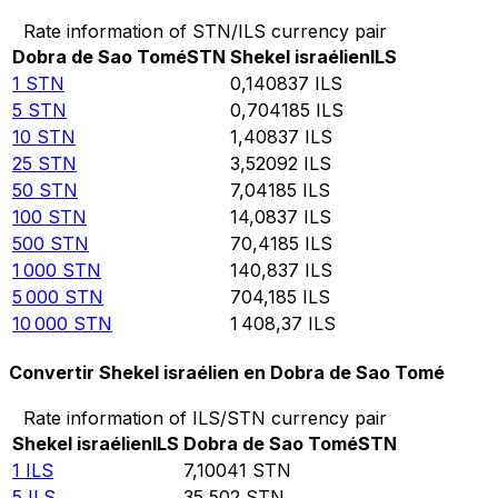
Rate information of STN/ILS currency pair
Dobra de Sao Tomé
STN
Shekel israélien
ILS
1
STN
0,140837
ILS
5
STN
0,704185
ILS
10
STN
1,40837
ILS
25
STN
3,52092
ILS
50
STN
7,04185
ILS
100
STN
14,0837
ILS
500
STN
70,4185
ILS
1 000
STN
140,837
ILS
5 000
STN
704,185
ILS
10 000
STN
1 408,37
ILS
Convertir Shekel israélien en Dobra de Sao Tomé
Rate information of ILS/STN currency pair
Shekel israélien
ILS
Dobra de Sao Tomé
STN
1
ILS
7,10041
STN
5
ILS
35,502
STN