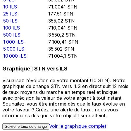
10
ILS
71,0041
STN
25
ILS
177,51
STN
50
ILS
355,02
STN
100
ILS
710,041
STN
500
ILS
3 550,2
STN
1 000
ILS
7 100,41
STN
5 000
ILS
35 502
STN
10 000
ILS
71 004,1
STN
Graphique : STN vers ILS
Visualisez l'évolution de votre montant (10 STN). Notre
graphique de change STN vers ILS en direct suit 12 mois
de taux moyens du marché en temps réel et indique
avec précision la valeur de votre argent à tout instant.
Souhaitez-vous être informé dès que le taux évolue en
votre faveur ? Créez une alerte de taux : nous vous
informerons dès que votre objectif sera atteint.
Voir le graphique complet
Suivre le taux de change