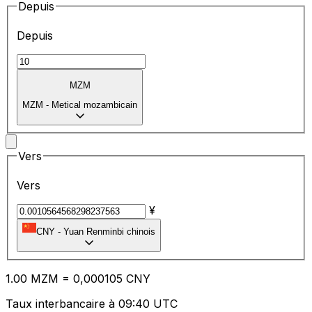
Depuis
Depuis
MZM
MZM
-
Metical mozambicain
Vers
Vers
¥
CNY
-
Yuan Renminbi chinois
1.00
MZM
=
0,
000105
CNY
Taux interbancaire à 09:40 UTC