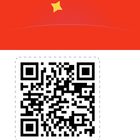
L'application Xe réunit toutes les fonctionnalités
nécessaires pour vos transferts d'argent internationaux
et la gestion de vos devises. Convertissez des devises,
programmez des alertes de taux et transférez de
l'argent à l'étranger sans frais cachés. Téléchargez
l'application dès aujourd'hui !