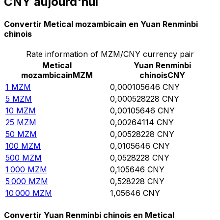
CNY aujourd'hui
Convertir Metical mozambicain en Yuan Renminbi
chinois
Rate information of MZM/CNY currency pair
Metical
Yuan Renminbi
mozambicain
MZM
chinois
CNY
1
MZM
0,000105646
CNY
5
MZM
0,000528228
CNY
10
MZM
0,00105646
CNY
25
MZM
0,00264114
CNY
50
MZM
0,00528228
CNY
100
MZM
0,0105646
CNY
500
MZM
0,0528228
CNY
1 000
MZM
0,105646
CNY
5 000
MZM
0,528228
CNY
10 000
MZM
1,05646
CNY
Convertir Yuan Renminbi chinois en Metical