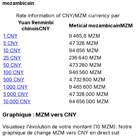
mozambicain
Rate information of CNY/MZM currency pair
Yuan Renminbi
Metical mozambicain
MZM
chinois
CNY
1
CNY
9 465,6
MZM
5
CNY
47 328
MZM
10
CNY
94 656
MZM
25
CNY
236 640
MZM
50
CNY
473 280
MZM
100
CNY
946 560
MZM
500
CNY
4 732 800
MZM
1 000
CNY
9 465 600
MZM
5 000
CNY
47 328 000
MZM
10 000
CNY
94 656 000
MZM
Graphique : MZM vers CNY
Visualisez l'évolution de votre montant (10 MZM). Notre
graphique de change MZM vers CNY en direct suit