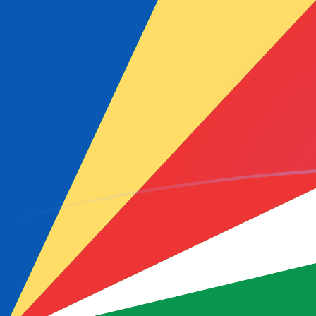
Le taux de change de MRO vers SCR a
Convertir Ouguiya mauritanien en Roupie seychelloise
Rate information of MRO/SCR currency pair
Ouguiya mauritanien
MRO
Roupie seychelloise
SCR
1
MRO
0,0362437
SCR
5
MRO
0,181219
SCR
10
MRO
0,362437
SCR
25
MRO
0,906093
SCR
50
MRO
1,81219
SCR
100
MRO
3,62437
SCR
500
MRO
18,1219
SCR
1 000
MRO
36,2437
SCR
5 000
MRO
181,219
SCR
10 000
MRO
362,437
SCR