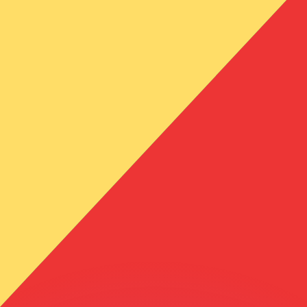
ouvons battre les taux des concurrents.
rtisseur. Ceci est fourni à titre informatif uniquement. Vo
anger avec Xe ?