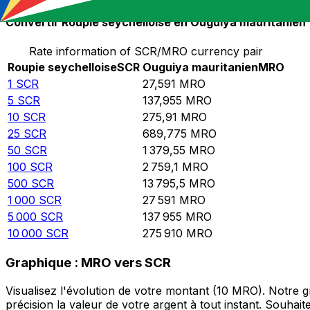
Convertir Roupie seychelloise en Ouguiya mauritanien
Rate information of SCR/MRO currency pair
Roupie seychelloise
SCR
Ouguiya mauritanien
MRO
1
SCR
27,591
MRO
5
SCR
137,955
MRO
10
SCR
275,91
MRO
25
SCR
689,775
MRO
50
SCR
1 379,55
MRO
100
SCR
2 759,1
MRO
500
SCR
13 795,5
MRO
1 000
SCR
27 591
MRO
5 000
SCR
137 955
MRO
10 000
SCR
275 910
MRO
Graphique : MRO vers SCR
Visualisez l'évolution de votre montant (10 MRO). Notre
précision la valeur de votre argent à tout instant. Souha