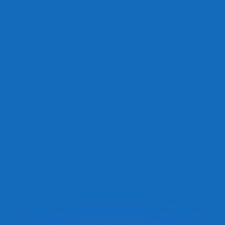
ouvons battre les taux des concurrents.
rtisseur. Ceci est fourni à titre informatif uniquement. Vo
anger avec Xe ?