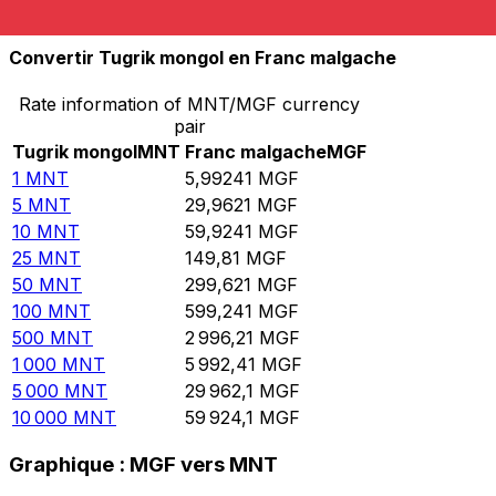
10 000
MGF
1 668,78
MNT
Convertir Tugrik mongol en Franc malgache
Rate information of MNT/MGF currency
pair
Tugrik mongol
MNT
Franc malgache
MGF
1
MNT
5,99241
MGF
5
MNT
29,9621
MGF
10
MNT
59,9241
MGF
25
MNT
149,81
MGF
50
MNT
299,621
MGF
100
MNT
599,241
MGF
500
MNT
2 996,21
MGF
1 000
MNT
5 992,41
MGF
5 000
MNT
29 962,1
MGF
10 000
MNT
59 924,1
MGF
Graphique : MGF vers MNT