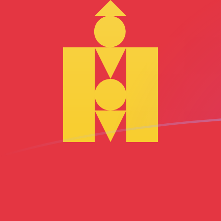
Le taux de change de MGF vers MNT 
Convertir Franc malgache en Tugrik mongol
Rate information of MGF/MNT currency
pair
Franc malgache
MGF
Tugrik mongol
MNT
1
MGF
0,166878
MNT
5
MGF
0,834388
MNT
10
MGF
1,66878
MNT
25
MGF
4,17194
MNT
50
MGF
8,34388
MNT
100
MGF
16,6878
MNT
500
MGF
83,4388
MNT
1 000
MGF
166,878
MNT
5 000
MGF
834,388
MNT