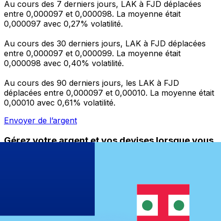
Au cours des 7 derniers jours, LAK à FJD déplacées
entre 0,000097 et 0,000098. La moyenne était
0,000097 avec 0,27% volatilité.
Au cours des 30 derniers jours, LAK à FJD déplacées
entre 0,000097 et 0,000099. La moyenne était
0,000098 avec 0,40% volatilité.
Au cours des 90 derniers jours, les LAK à FJD
déplacées entre 0,000097 et 0,00010. La moyenne était
0,00010 avec 0,61% volatilité.
Envoyer de l’argent
Gérez votre argent et vos devises lorsque vous
êtes en déplacement
L'application Xe réunit toutes les fonctionnalités
nécessaires pour vos transferts d'argent internationaux
et la gestion de vos devises. Convertissez des devises,
programmez des alertes de taux et transférez de
l'argent à l'étranger sans frais cachés. Téléchargez
l'application dès aujourd'hui !