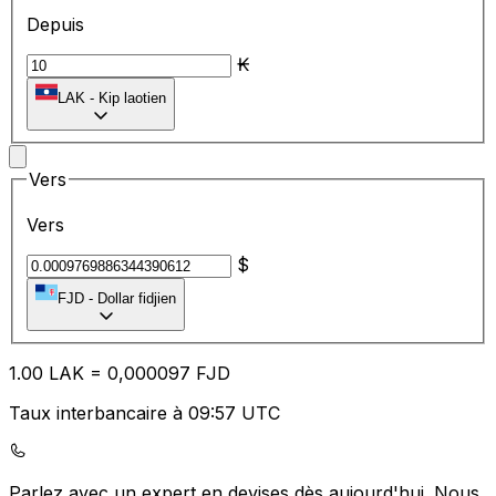
Depuis
₭
LAK
-
Kip laotien
Vers
Vers
$
FJD
-
Dollar fidjien
1.00
LAK
=
0,
000097
FJD
Taux interbancaire à 09:57 UTC
Parlez avec un expert en devises dès aujourd'hui.
Nous