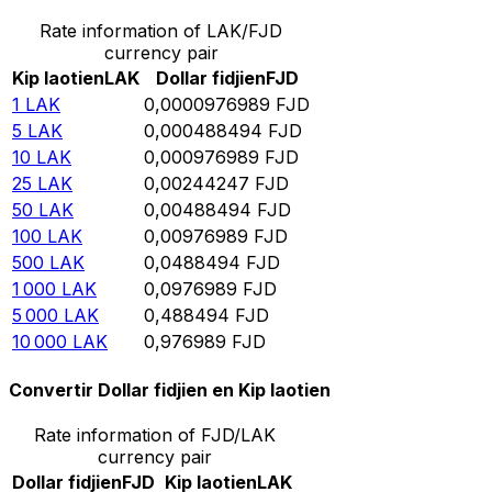
Rate information of LAK/FJD
currency pair
Kip laotien
LAK
Dollar fidjien
FJD
1
LAK
0,0000976989
FJD
5
LAK
0,000488494
FJD
10
LAK
0,000976989
FJD
25
LAK
0,00244247
FJD
50
LAK
0,00488494
FJD
100
LAK
0,00976989
FJD
500
LAK
0,0488494
FJD
1 000
LAK
0,0976989
FJD
5 000
LAK
0,488494
FJD
10 000
LAK
0,976989
FJD
Convertir Dollar fidjien en Kip laotien
Rate information of FJD/LAK
currency pair
Dollar fidjien
FJD
Kip laotien
LAK