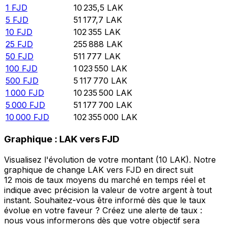
1
FJD
10 235,5
LAK
5
FJD
51 177,7
LAK
10
FJD
102 355
LAK
25
FJD
255 888
LAK
50
FJD
511 777
LAK
100
FJD
1 023 550
LAK
500
FJD
5 117 770
LAK
1 000
FJD
10 235 500
LAK
5 000
FJD
51 177 700
LAK
10 000
FJD
102 355 000
LAK
Graphique : LAK vers FJD
Visualisez l'évolution de votre montant (10 LAK). Notre
graphique de change LAK vers FJD en direct suit
12 mois de taux moyens du marché en temps réel et
indique avec précision la valeur de votre argent à tout
instant. Souhaitez-vous être informé dès que le taux
évolue en votre faveur ? Créez une alerte de taux :
nous vous informerons dès que votre objectif sera