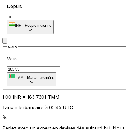
Depuis
₹
INR
-
Roupie indienne
Vers
Vers
TMM
-
Manat turkmène
1.00
INR
=
18
3,7301
TMM
Taux interbancaire à 05:45 UTC
Parlez avec un expert en devises dès aujourd'hui.
Nous