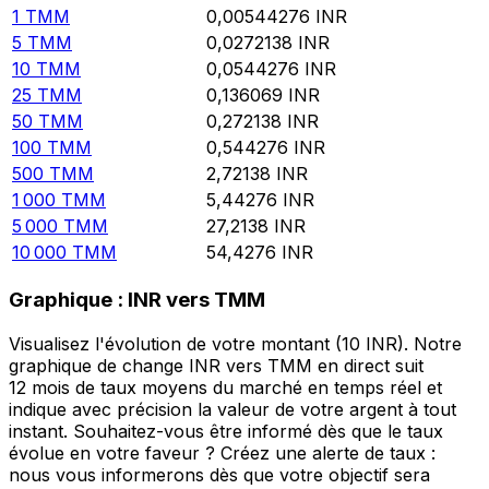
1
TMM
0,00544276
INR
5
TMM
0,0272138
INR
10
TMM
0,0544276
INR
25
TMM
0,136069
INR
50
TMM
0,272138
INR
100
TMM
0,544276
INR
500
TMM
2,72138
INR
1 000
TMM
5,44276
INR
5 000
TMM
27,2138
INR
10 000
TMM
54,4276
INR
Graphique : INR vers TMM
Visualisez l'évolution de votre montant (10 INR). Notre
graphique de change INR vers TMM en direct suit
12 mois de taux moyens du marché en temps réel et
indique avec précision la valeur de votre argent à tout
instant. Souhaitez-vous être informé dès que le taux
évolue en votre faveur ? Créez une alerte de taux :
nous vous informerons dès que votre objectif sera