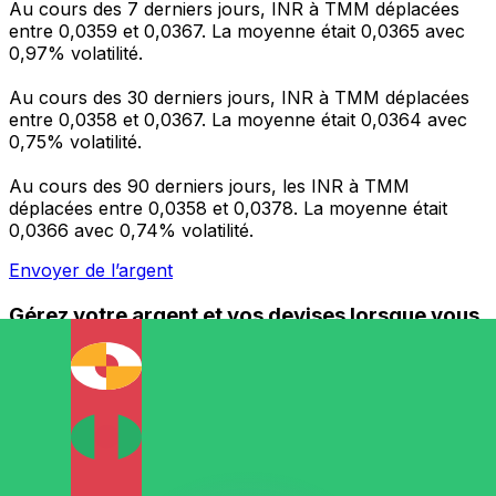
Au cours des 7 derniers jours, INR à TMM déplacées
entre 0,0359 et 0,0367. La moyenne était 0,0365 avec
0,97% volatilité.
Au cours des 30 derniers jours, INR à TMM déplacées
entre 0,0358 et 0,0367. La moyenne était 0,0364 avec
0,75% volatilité.
Au cours des 90 derniers jours, les INR à TMM
déplacées entre 0,0358 et 0,0378. La moyenne était
0,0366 avec 0,74% volatilité.
Envoyer de l’argent
Gérez votre argent et vos devises lorsque vous
êtes en déplacement
L'application Xe réunit toutes les fonctionnalités
nécessaires pour vos transferts d'argent internationaux
et la gestion de vos devises. Convertissez des devises,
programmez des alertes de taux et transférez de
l'argent à l'étranger sans frais cachés. Téléchargez
l'application dès aujourd'hui !