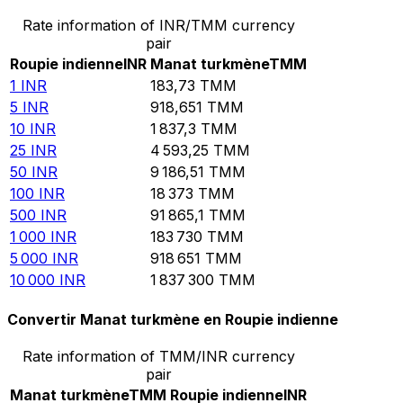
Rate information of INR/TMM currency
pair
Roupie indienne
INR
Manat turkmène
TMM
1
INR
183,73
TMM
5
INR
918,651
TMM
10
INR
1 837,3
TMM
25
INR
4 593,25
TMM
50
INR
9 186,51
TMM
100
INR
18 373
TMM
500
INR
91 865,1
TMM
1 000
INR
183 730
TMM
5 000
INR
918 651
TMM
10 000
INR
1 837 300
TMM
Convertir Manat turkmène en Roupie indienne
Rate information of TMM/INR currency
pair
Manat turkmène
TMM
Roupie indienne
INR