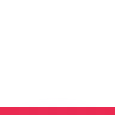
ouvons battre les taux des concurrents.
rtisseur. Ceci est fourni à titre informatif uniquement. Vo
anger avec Xe ?