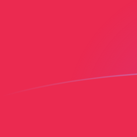
Le taux de change de FIM vers PLN au
Convertir Markka finlandais en Zloty polonais
Rate information of FIM/PLN currency
pair
Markka finlandais
FIM
Zloty polonais
PLN
1
FIM
0,722949
PLN
5
FIM
3,61474
PLN
10
FIM
7,22949
PLN
25
FIM
18,0737
PLN
50
FIM
36,1474
PLN
100
FIM
72,2949
PLN
500
FIM
361,474
PLN
1 000
FIM
722,949
PLN
5 000
FIM
3 614,74
PLN