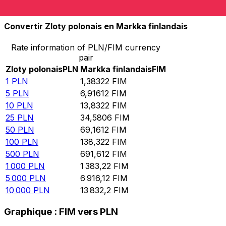
10 000
FIM
7 229,49
PLN
Convertir Zloty polonais en Markka finlandais
Rate information of PLN/FIM currency
pair
Zloty polonais
PLN
Markka finlandais
FIM
1
PLN
1,38322
FIM
5
PLN
6,91612
FIM
10
PLN
13,8322
FIM
25
PLN
34,5806
FIM
50
PLN
69,1612
FIM
100
PLN
138,322
FIM
500
PLN
691,612
FIM
1 000
PLN
1 383,22
FIM
5 000
PLN
6 916,12
FIM
10 000
PLN
13 832,2
FIM
Graphique : FIM vers PLN