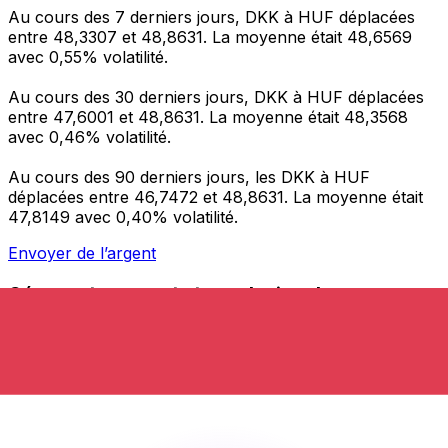
Au cours des 7 derniers jours, DKK à HUF déplacées
entre 48,3307 et 48,8631. La moyenne était 48,6569
avec 0,55% volatilité.
Au cours des 30 derniers jours, DKK à HUF déplacées
entre 47,6001 et 48,8631. La moyenne était 48,3568
avec 0,46% volatilité.
Au cours des 90 derniers jours, les DKK à HUF
déplacées entre 46,7472 et 48,8631. La moyenne était
47,8149 avec 0,40% volatilité.
Envoyer de l’argent
Gérez votre argent et vos devises lorsque vous
êtes en déplacement
L'application Xe réunit toutes les fonctionnalités
nécessaires pour vos transferts d'argent internationaux
et la gestion de vos devises. Convertissez des devises,
programmez des alertes de taux et transférez de
l'argent à l'étranger sans frais cachés. Téléchargez