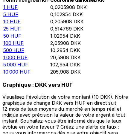
Forint hongrois
HUF
Couronne danoise
DKK
1
HUF
0,0205908
DKK
5
HUF
0,102954
DKK
10
HUF
0,205908
DKK
25
HUF
0,514769
DKK
50
HUF
1,02954
DKK
100
HUF
2,05908
DKK
500
HUF
10,2954
DKK
1 000
HUF
20,5908
DKK
5 000
HUF
102,954
DKK
10 000
HUF
205,908
DKK
Graphique : DKK vers HUF
Visualisez l'évolution de votre montant (10 DKK). Notre
graphique de change DKK vers HUF en direct suit
12 mois de taux moyens du marché en temps réel et
indique avec précision la valeur de votre argent à tout
instant. Souhaitez-vous être informé dès que le taux
évolue en votre faveur ? Créez une alerte de taux :
nous vous informerons dès que votre objectif sera