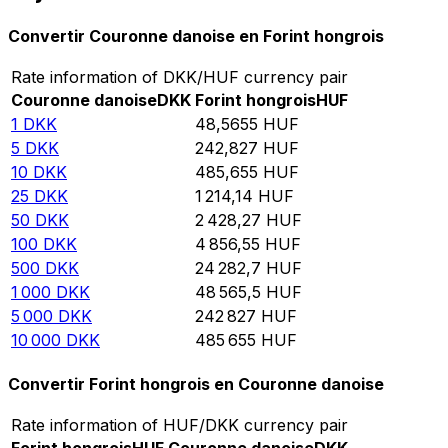
Convertir Couronne danoise en Forint hongrois
Rate information of DKK/HUF currency pair
Couronne danoise
DKK
Forint hongrois
HUF
1
DKK
48,5655
HUF
5
DKK
242,827
HUF
10
DKK
485,655
HUF
25
DKK
1 214,14
HUF
50
DKK
2 428,27
HUF
100
DKK
4 856,55
HUF
500
DKK
24 282,7
HUF
1 000
DKK
48 565,5
HUF
5 000
DKK
242 827
HUF
10 000
DKK
485 655
HUF
Convertir Forint hongrois en Couronne danoise
Rate information of HUF/DKK currency pair