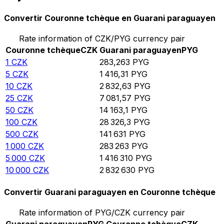
Convertir Couronne tchèque en Guarani paraguayen
Rate information of CZK/PYG currency pair
Couronne tchèque
CZK
Guarani paraguayen
PYG
1
CZK
283,263
PYG
5
CZK
1 416,31
PYG
10
CZK
2 832,63
PYG
25
CZK
7 081,57
PYG
50
CZK
14 163,1
PYG
100
CZK
28 326,3
PYG
500
CZK
141 631
PYG
1 000
CZK
283 263
PYG
5 000
CZK
1 416 310
PYG
10 000
CZK
2 832 630
PYG
Convertir Guarani paraguayen en Couronne tchèque
Rate information of PYG/CZK currency pair