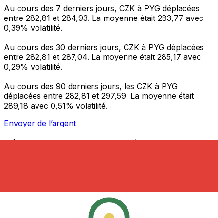
Au cours des 7 derniers jours, CZK à PYG déplacées
entre 282,81 et 284,93. La moyenne était 283,77 avec
0,39% volatilité.
Au cours des 30 derniers jours, CZK à PYG déplacées
entre 282,81 et 287,04. La moyenne était 285,17 avec
0,29% volatilité.
Au cours des 90 derniers jours, les CZK à PYG
déplacées entre 282,81 et 297,59. La moyenne était
289,18 avec 0,51% volatilité.
Envoyer de l’argent
Gérez votre argent et vos devises lorsque vous
êtes en déplacement
L'application Xe réunit toutes les fonctionnalités
nécessaires pour vos transferts d'argent internationaux
et la gestion de vos devises. Convertissez des devises,
programmez des alertes de taux et transférez de
l'argent à l'étranger sans frais cachés. Téléchargez