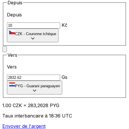
Depuis
Depuis
Kč
CZK
-
Couronne tchèque
Vers
Vers
Gs
PYG
-
Guarani paraguayen
1.00
CZK
=
28
3,2628
PYG
Taux interbancaire à 18:36 UTC
Envoyer de l'argent