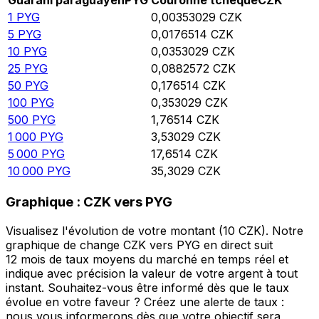
Guarani paraguayen
PYG
Couronne tchèque
CZK
1
PYG
0,00353029
CZK
5
PYG
0,0176514
CZK
10
PYG
0,0353029
CZK
25
PYG
0,0882572
CZK
50
PYG
0,176514
CZK
100
PYG
0,353029
CZK
500
PYG
1,76514
CZK
1 000
PYG
3,53029
CZK
5 000
PYG
17,6514
CZK
10 000
PYG
35,3029
CZK
Graphique : CZK vers PYG
Visualisez l'évolution de votre montant (10 CZK). Notre
graphique de change CZK vers PYG en direct suit
12 mois de taux moyens du marché en temps réel et
indique avec précision la valeur de votre argent à tout
instant. Souhaitez-vous être informé dès que le taux
évolue en votre faveur ? Créez une alerte de taux :
nous vous informerons dès que votre objectif sera