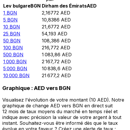
Lev bulgare
BGN
Dirham des Émirats
AED
1
BGN
2,16772
AED
5
BGN
10,8386
AED
10
BGN
21,6772
AED
25
BGN
54,193
AED
50
BGN
108,386
AED
100
BGN
216,772
AED
500
BGN
1 083,86
AED
1 000
BGN
2 167,72
AED
5 000
BGN
10 838,6
AED
10 000
BGN
21 677,2
AED
Graphique : AED vers BGN
Visualisez l'évolution de votre montant (10 AED). Notre
graphique de change AED vers BGN en direct suit
12 mois de taux moyens du marché en temps réel et
indique avec précision la valeur de votre argent à tout
instant. Souhaitez-vous être informé dès que le taux
évolue en votre faveur ? Créez une alerte de taux :