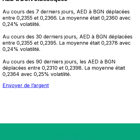
Au cours des 7 derniers jours, AED à BGN déplacées
entre 0,2355 et 0,2366. La moyenne était 0,2360 avec
0,24% volatilité.
Au cours des 30 derniers jours, AED à BGN déplacées
entre 0,2355 et 0,2395. La moyenne était 0,2378 avec
0,24% volatilité.
Au cours des 90 derniers jours, les AED à BGN
déplacées entre 0,2310 et 0,2398. La moyenne était
0,2364 avec 0,25% volatilité.
Envoyer de l’argent
Gérez votre argent et vos devises lorsque vous
êtes en déplacement
L'application Xe réunit toutes les fonctionnalités
nécessaires pour vos transferts d'argent internationaux
et la gestion de vos devises. Convertissez des devises,
programmez des alertes de taux et transférez de