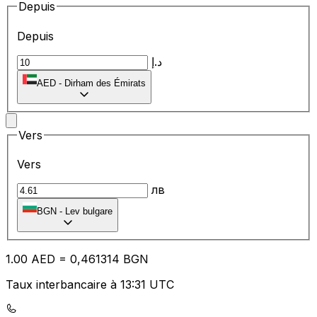
Depuis
Depuis
د.إ
AED
-
Dirham des Émirats
Vers
Vers
лв
BGN
-
Lev bulgare
1.00
AED
=
0,
461314
BGN
Taux interbancaire à 13:31 UTC