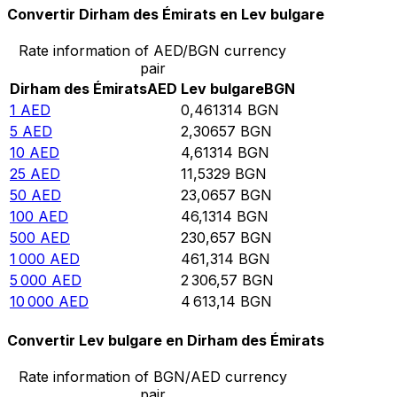
Convertir Dirham des Émirats en Lev bulgare
Rate information of AED/BGN currency
pair
Dirham des Émirats
AED
Lev bulgare
BGN
1
AED
0,461314
BGN
5
AED
2,30657
BGN
10
AED
4,61314
BGN
25
AED
11,5329
BGN
50
AED
23,0657
BGN
100
AED
46,1314
BGN
500
AED
230,657
BGN
1 000
AED
461,314
BGN
5 000
AED
2 306,57
BGN
10 000
AED
4 613,14
BGN
Convertir Lev bulgare en Dirham des Émirats
Rate information of BGN/AED currency
pair