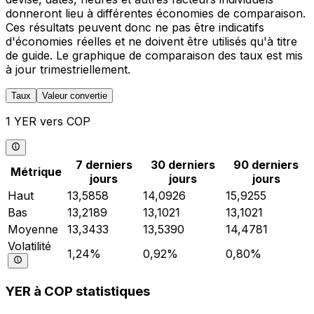
donneront lieu à différentes économies de comparaison.
Ces résultats peuvent donc ne pas être indicatifs
d'économies réelles et ne doivent être utilisés qu'à titre
de guide. Le graphique de comparaison des taux est mis
à jour trimestriellement.
Taux
Valeur convertie
1 YER vers COP
7 derniers
30 derniers
90 derniers
Métrique
jours
jours
jours
Haut
13,5858
14,0926
15,9255
Bas
13,2189
13,1021
13,1021
Moyenne
13,3433
13,5390
14,4781
Volatilité
1,24%
0,92%
0,80%
YER à COP statistiques