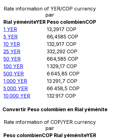
Rate information of YER/COP currency
pair
Rial yéménite
YER
Peso colombien
COP
1
YER
13,2917
COP
5
YER
66,4585
COP
10
YER
132,917
COP
25
YER
332,292
COP
50
YER
664,585
COP
100
YER
1 329,17
COP
500
YER
6 645,85
COP
1 000
YER
13 291,7
COP
5 000
YER
66 458,5
COP
10 000
YER
132 917
COP
Convertir Peso colombien en Rial yéménite
Rate information of COP/YER currency
pair
Peso colombien
COP
Rial yéménite
YER