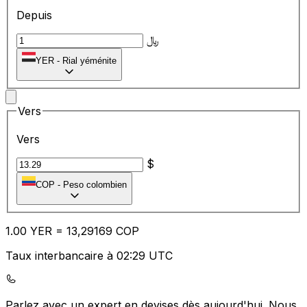
Depuis
﷼
YER
-
Rial yéménite
Vers
Vers
$
COP
-
Peso colombien
1.00
YER
=
13
,29169
COP
Taux interbancaire à 02:29 UTC
Parlez avec un expert en devises dès aujourd'hui.
Nous