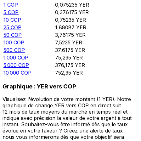
1
COP
0,075235
YER
5
COP
0,376175
YER
10
COP
0,75235
YER
25
COP
1,88087
YER
50
COP
3,76175
YER
100
COP
7,5235
YER
500
COP
37,6175
YER
1 000
COP
75,235
YER
5 000
COP
376,175
YER
10 000
COP
752,35
YER
Graphique : YER vers COP
Visualisez l'évolution de votre montant (1 YER). Notre
graphique de change YER vers COP en direct suit
12 mois de taux moyens du marché en temps réel et
indique avec précision la valeur de votre argent à tout
instant. Souhaitez-vous être informé dès que le taux
évolue en votre faveur ? Créez une alerte de taux :
nous vous informerons dès que votre objectif sera