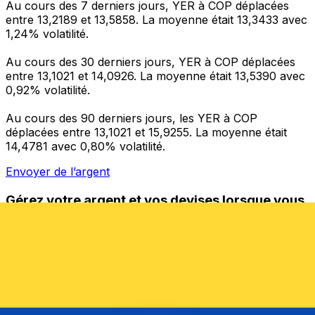
Au cours des 7 derniers jours, YER à COP déplacées
entre 13,2189 et 13,5858. La moyenne était 13,3433 avec
1,24% volatilité.
Au cours des 30 derniers jours, YER à COP déplacées
entre 13,1021 et 14,0926. La moyenne était 13,5390 avec
0,92% volatilité.
Au cours des 90 derniers jours, les YER à COP
déplacées entre 13,1021 et 15,9255. La moyenne était
14,4781 avec 0,80% volatilité.
Envoyer de l’argent
Gérez votre argent et vos devises lorsque vous
êtes en déplacement
L'application Xe réunit toutes les fonctionnalités
nécessaires pour vos transferts d'argent internationaux
et la gestion de vos devises. Convertissez des devises,
programmez des alertes de taux et transférez de
l'argent à l'étranger sans frais cachés. Téléchargez
l'application dès aujourd'hui !