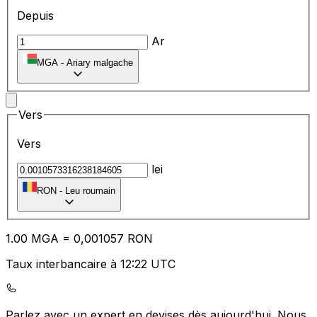
Depuis
Ar
MGA
-
Ariary malgache
Vers
Vers
lei
RON
-
Leu roumain
1.00
MGA
=
0,
001057
RON
Taux interbancaire à 12:22 UTC
Parlez avec un expert en devises dès aujourd'hui.
Nous