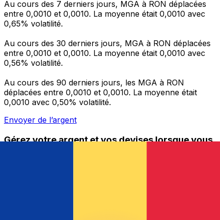
Au cours des 7 derniers jours, MGA à RON déplacées
entre 0,0010 et 0,0010. La moyenne était 0,0010 avec
0,65% volatilité.
Au cours des 30 derniers jours, MGA à RON déplacées
entre 0,0010 et 0,0010. La moyenne était 0,0010 avec
0,56% volatilité.
Au cours des 90 derniers jours, les MGA à RON
déplacées entre 0,0010 et 0,0010. La moyenne était
0,0010 avec 0,50% volatilité.
Envoyer de l’argent
Gérez votre argent et vos devises lorsque vous
êtes en déplacement
L'application Xe réunit toutes les fonctionnalités
nécessaires pour vos transferts d'argent internationaux
et la gestion de vos devises. Convertissez des devises,
programmez des alertes de taux et transférez de
l'argent à l'étranger sans frais cachés. Téléchargez
l'application dès aujourd'hui !