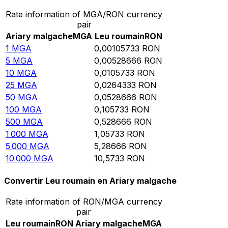
Rate information of MGA/RON currency
pair
Ariary malgache
MGA
Leu roumain
RON
1
MGA
0,00105733
RON
5
MGA
0,00528666
RON
10
MGA
0,0105733
RON
25
MGA
0,0264333
RON
50
MGA
0,0528666
RON
100
MGA
0,105733
RON
500
MGA
0,528666
RON
1 000
MGA
1,05733
RON
5 000
MGA
5,28666
RON
10 000
MGA
10,5733
RON
Convertir Leu roumain en Ariary malgache
Rate information of RON/MGA currency
pair
Leu roumain
RON
Ariary malgache
MGA