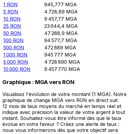
1
RON
945,777
MGA
5
RON
4 728,89
MGA
10
RON
9 457,77
MGA
25
RON
23 644,4
MGA
50
RON
47 288,9
MGA
100
RON
94 577,7
MGA
500
RON
472 889
MGA
1 000
RON
945 777
MGA
5 000
RON
4 728 890
MGA
10 000
RON
9 457 770
MGA
Graphique : MGA vers RON
Visualisez l'évolution de votre montant (1 MGA). Notre
graphique de change MGA vers RON en direct suit
12 mois de taux moyens du marché en temps réel et
indique avec précision la valeur de votre argent à tout
instant. Souhaitez-vous être informé dès que le taux
évolue en votre faveur ? Créez une alerte de taux :
nous vous informerons dès que votre objectif sera