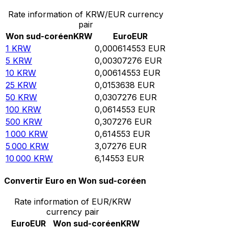
Rate information of KRW/EUR currency
pair
Won sud-coréen
KRW
Euro
EUR
1
KRW
0,000614553
EUR
5
KRW
0,00307276
EUR
10
KRW
0,00614553
EUR
25
KRW
0,0153638
EUR
50
KRW
0,0307276
EUR
100
KRW
0,0614553
EUR
500
KRW
0,307276
EUR
1 000
KRW
0,614553
EUR
5 000
KRW
3,07276
EUR
10 000
KRW
6,14553
EUR
Convertir Euro en Won sud-coréen
Rate information of EUR/KRW
currency pair
Euro
EUR
Won sud-coréen
KRW