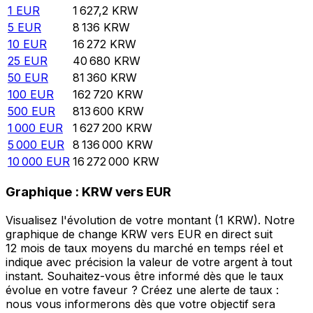
1
EUR
1 627,2
KRW
5
EUR
8 136
KRW
10
EUR
16 272
KRW
25
EUR
40 680
KRW
50
EUR
81 360
KRW
100
EUR
162 720
KRW
500
EUR
813 600
KRW
1 000
EUR
1 627 200
KRW
5 000
EUR
8 136 000
KRW
10 000
EUR
16 272 000
KRW
Graphique : KRW vers EUR
Visualisez l'évolution de votre montant (1 KRW). Notre
graphique de change KRW vers EUR en direct suit
12 mois de taux moyens du marché en temps réel et
indique avec précision la valeur de votre argent à tout
instant. Souhaitez-vous être informé dès que le taux
évolue en votre faveur ? Créez une alerte de taux :
nous vous informerons dès que votre objectif sera