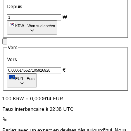
Depuis
₩
KRW
-
Won sud-coréen
Vers
Vers
€
EUR
-
Euro
1.00
KRW
=
0,
000614
EUR
Taux interbancaire à 22:38 UTC
Parlez avec un expert en devises dès aujourd'hui.
Nous