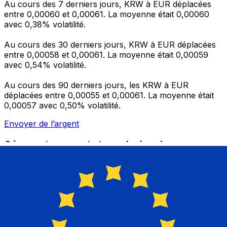
Au cours des 7 derniers jours, KRW à EUR déplacées
entre 0,00060 et 0,00061. La moyenne était 0,00060
avec 0,38% volatilité.
Au cours des 30 derniers jours, KRW à EUR déplacées
entre 0,00058 et 0,00061. La moyenne était 0,00059
avec 0,54% volatilité.
Au cours des 90 derniers jours, les KRW à EUR
déplacées entre 0,00055 et 0,00061. La moyenne était
0,00057 avec 0,50% volatilité.
Envoyer de l’argent
Gérez votre argent et vos devises lorsque vous
êtes en déplacement
L'application Xe réunit toutes les fonctionnalités
nécessaires pour vos transferts d'argent internationaux
et la gestion de vos devises. Convertissez des devises,
programmez des alertes de taux et transférez de
l'argent à l'étranger sans frais cachés. Téléchargez
l'application dès aujourd'hui !