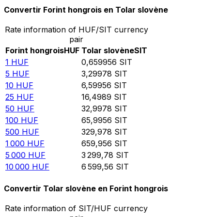
Convertir Forint hongrois en Tolar slovène
Rate information of HUF/SIT currency
pair
Forint hongrois
HUF
Tolar slovène
SIT
1
HUF
0,659956
SIT
5
HUF
3,29978
SIT
10
HUF
6,59956
SIT
25
HUF
16,4989
SIT
50
HUF
32,9978
SIT
100
HUF
65,9956
SIT
500
HUF
329,978
SIT
1 000
HUF
659,956
SIT
5 000
HUF
3 299,78
SIT
10 000
HUF
6 599,56
SIT
Convertir Tolar slovène en Forint hongrois
Rate information of SIT/HUF currency