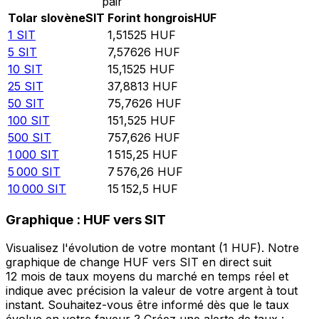
pair
Tolar slovène
SIT
Forint hongrois
HUF
1
SIT
1,51525
HUF
5
SIT
7,57626
HUF
10
SIT
15,1525
HUF
25
SIT
37,8813
HUF
50
SIT
75,7626
HUF
100
SIT
151,525
HUF
500
SIT
757,626
HUF
1 000
SIT
1 515,25
HUF
5 000
SIT
7 576,26
HUF
10 000
SIT
15 152,5
HUF
Graphique : HUF vers SIT
Visualisez l'évolution de votre montant (1 HUF). Notre
graphique de change HUF vers SIT en direct suit
12 mois de taux moyens du marché en temps réel et
indique avec précision la valeur de votre argent à tout
instant. Souhaitez-vous être informé dès que le taux