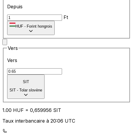
Depuis
Ft
HUF
-
Forint hongrois
Vers
Vers
SIT
SIT
-
Tolar slovène
1.00
HUF
=
0,
659956
SIT
Taux interbancaire à 20:06 UTC