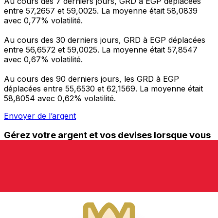
Au cours des 7 derniers jours, GRD à EGP déplacées
entre 57,2657 et 59,0025. La moyenne était 58,0839
avec 0,77% volatilité.
Au cours des 30 derniers jours, GRD à EGP déplacées
entre 56,6572 et 59,0025. La moyenne était 57,8547
avec 0,67% volatilité.
Au cours des 90 derniers jours, les GRD à EGP
déplacées entre 55,6530 et 62,1569. La moyenne était
58,8054 avec 0,62% volatilité.
Envoyer de l’argent
Gérez votre argent et vos devises lorsque vous
êtes en déplacement
L'application Xe réunit toutes les fonctionnalités
nécessaires pour vos transferts d'argent internationaux
et la gestion de vos devises. Convertissez des devises,
programmez des alertes de taux et transférez de
l'argent à l'étranger sans frais cachés. Téléchargez
l'application dès aujourd'hui !