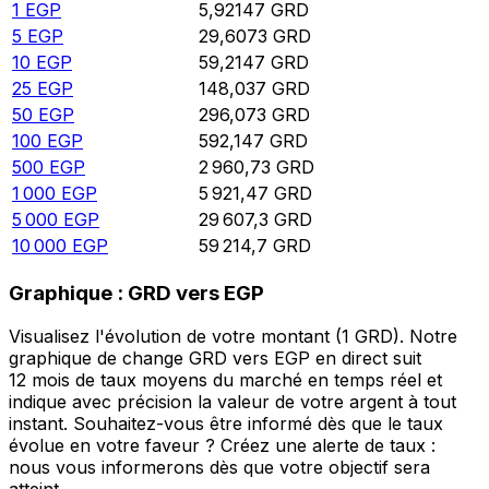
1
EGP
5,92147
GRD
5
EGP
29,6073
GRD
10
EGP
59,2147
GRD
25
EGP
148,037
GRD
50
EGP
296,073
GRD
100
EGP
592,147
GRD
500
EGP
2 960,73
GRD
1 000
EGP
5 921,47
GRD
5 000
EGP
29 607,3
GRD
10 000
EGP
59 214,7
GRD
Graphique : GRD vers EGP
Visualisez l'évolution de votre montant (1 GRD). Notre
graphique de change GRD vers EGP en direct suit
12 mois de taux moyens du marché en temps réel et
indique avec précision la valeur de votre argent à tout
instant. Souhaitez-vous être informé dès que le taux
évolue en votre faveur ? Créez une alerte de taux :
nous vous informerons dès que votre objectif sera