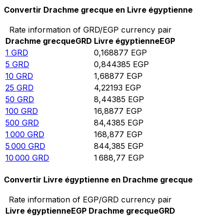
Convertir Drachme grecque en Livre égyptienne
Rate information of GRD/EGP currency pair
Drachme grecque
GRD
Livre égyptienne
EGP
1
GRD
0,168877
EGP
5
GRD
0,844385
EGP
10
GRD
1,68877
EGP
25
GRD
4,22193
EGP
50
GRD
8,44385
EGP
100
GRD
16,8877
EGP
500
GRD
84,4385
EGP
1 000
GRD
168,877
EGP
5 000
GRD
844,385
EGP
10 000
GRD
1 688,77
EGP
Convertir Livre égyptienne en Drachme grecque
Rate information of EGP/GRD currency pair
Livre égyptienne
EGP
Drachme grecque
GRD