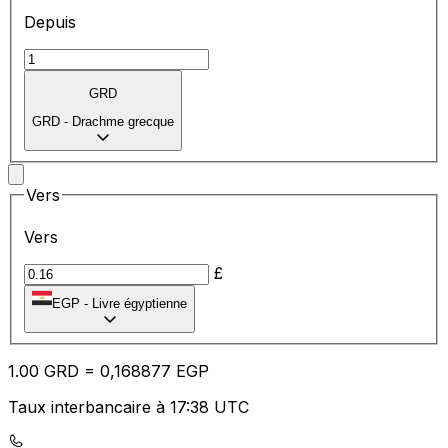
Depuis
GRD
GRD
-
Drachme grecque
Vers
Vers
£
EGP
-
Livre égyptienne
1.00
GRD
=
0,
168877
EGP
Taux interbancaire à 17:38 UTC