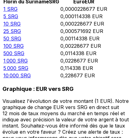
Florin du Suriname
SRG
Euro
EUR
1
SRG
0,0000228677
EUR
5
SRG
0,000114338
EUR
10
SRG
0,000228677
EUR
25
SRG
0,000571692
EUR
50
SRG
0,00114338
EUR
100
SRG
0,00228677
EUR
500
SRG
0,0114338
EUR
1 000
SRG
0,0228677
EUR
5 000
SRG
0,114338
EUR
10 000
SRG
0,228677
EUR
Graphique : EUR vers SRG
Visualisez l'évolution de votre montant (1 EUR). Notre
graphique de change EUR vers SRG en direct suit
12 mois de taux moyens du marché en temps réel et
indique avec précision la valeur de votre argent à tout
instant. Souhaitez-vous être informé dès que le taux
évolue en votre faveur ? Créez une alerte de taux :