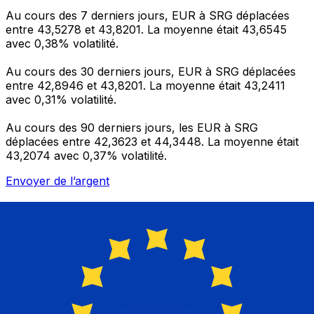
Au cours des 7 derniers jours, EUR à SRG déplacées
entre 43,5278 et 43,8201. La moyenne était 43,6545
avec 0,38% volatilité.
Au cours des 30 derniers jours, EUR à SRG déplacées
entre 42,8946 et 43,8201. La moyenne était 43,2411
avec 0,31% volatilité.
Au cours des 90 derniers jours, les EUR à SRG
déplacées entre 42,3623 et 44,3448. La moyenne était
43,2074 avec 0,37% volatilité.
Envoyer de l’argent
Gérez votre argent et vos devises lorsque vous
êtes en déplacement
L'application Xe réunit toutes les fonctionnalités
nécessaires pour vos transferts d'argent internationaux
et la gestion de vos devises. Convertissez des devises,
programmez des alertes de taux et transférez de
l'argent à l'étranger sans frais cachés. Téléchargez