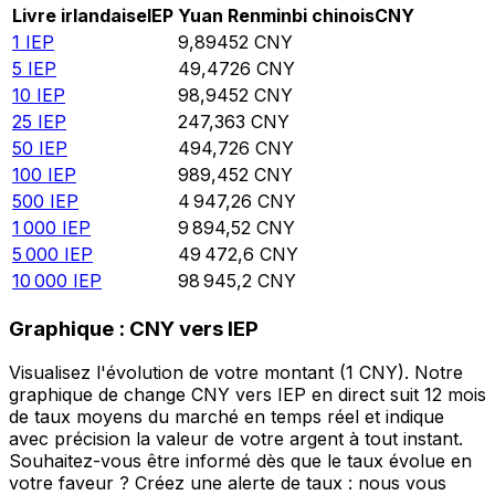
Livre irlandaise
IEP
Yuan Renminbi chinois
CNY
1
IEP
9,89452
CNY
5
IEP
49,4726
CNY
10
IEP
98,9452
CNY
25
IEP
247,363
CNY
50
IEP
494,726
CNY
100
IEP
989,452
CNY
500
IEP
4 947,26
CNY
1 000
IEP
9 894,52
CNY
5 000
IEP
49 472,6
CNY
10 000
IEP
98 945,2
CNY
Graphique : CNY vers IEP
Visualisez l'évolution de votre montant (1 CNY). Notre
graphique de change CNY vers IEP en direct suit 12 mois
de taux moyens du marché en temps réel et indique
avec précision la valeur de votre argent à tout instant.
Souhaitez-vous être informé dès que le taux évolue en
votre faveur ? Créez une alerte de taux : nous vous