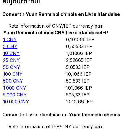
aujourd'hui
Convertir Yuan Renminbi chinois en Livre irlandaise
Rate information of CNY/IEP currency pair
Yuan Renminbi chinois
CNY
Livre irlandaise
IEP
1
CNY
0,101066
IEP
5
CNY
0,50533
IEP
10
CNY
1,01066
IEP
25
CNY
2,52665
IEP
50
CNY
5,0533
IEP
100
CNY
10,1066
IEP
500
CNY
50,533
IEP
1 000
CNY
101,066
IEP
5 000
CNY
505,33
IEP
10 000
CNY
1 010,66
IEP
Convertir Livre irlandaise en Yuan Renminbi chinois
Rate information of IEP/CNY currency pair